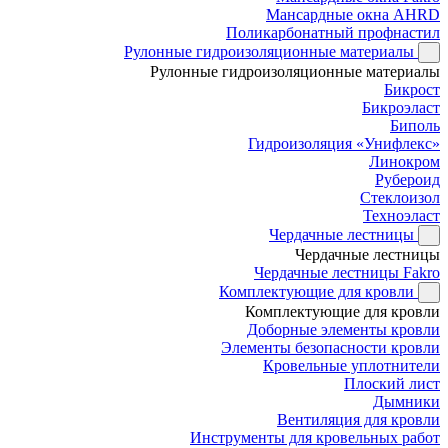
Мансардные окна AHRD
Поликарбонатный профнастил
Рулонные гидроизоляционные материалы
Рулонные гидроизоляционные материалы
Бикрост
Бикроэласт
Биполь
Гидроизоляция «Унифлекс»
Линокром
Рубероид
Стеклоизол
Техноэласт
Чердачные лестницы
Чердачные лестницы
Чердачные лестницы Fakro
Комплектующие для кровли
Комплектующие для кровли
Доборные элементы кровли
Элементы безопасности кровли
Кровельные уплотнители
Плоский лист
Дымники
Вентиляция для кровли
Инструменты для кровельных работ