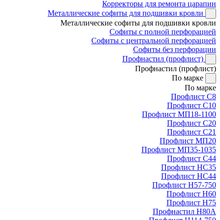
Корректоры для ремонта царапин
Металлические софиты для подшивки кровли
Металлические софиты для подшивки кровли
Софиты с полной перфорацией
Софиты с центральной перфорацией
Софиты без перфорации
Профнастил (профлист)
Профнастил (профлист)
По марке
По марке
Профлист С8
Профлист С10
Профлист МП18-1100
Профлист С20
Профлист С21
Профлист МП20
Профлист МП35-1035
Профлист С44
Профлист НС35
Профлист НС44
Профлист Н57-750
Профлист Н60
Профлист Н75
Профнастил Н80А