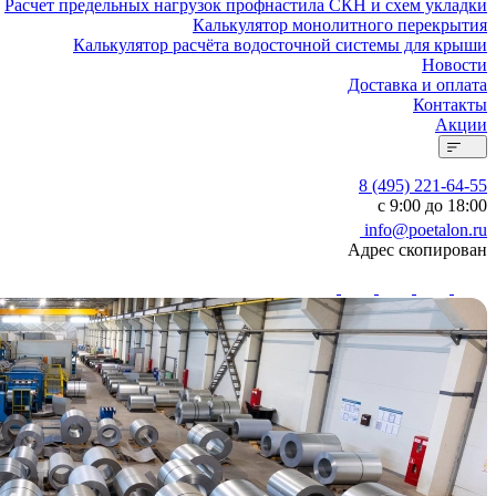
Расчет предельных нагрузок профнастила СКН и схем укладки
Калькулятор монолитного перекрытия
Калькулятор расчёта водосточной системы для крыши
Новости
Доставка и оплата
Контакты
Акции
8 (495) 221-64-55
с 9:00 до 18:00
info@poetalon.ru
Адрес скопирован