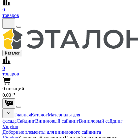
0
товаров
Каталог
0
товаров
0
позиций
0.00 ₽
Главная
Каталог
Материалы для
фасада
Сайдинг
Виниловый сайдинг
Виниловый сайдинг
Vinylon
Доборные элементы для винилового сайдинга
Vinylon
Карнизный молдинг (Галтель) для винилового