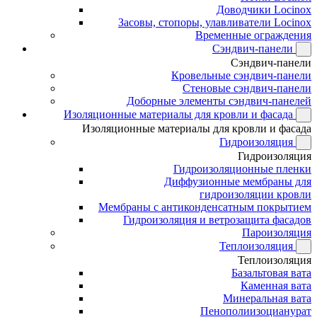
Доводчики Locinox
Засовы, стопоры, улавливатели Locinox
Временные ограждения
Сэндвич-панели
Сэндвич-панели
Кровельные сэндвич-панели
Стеновые сэндвич-панели
Доборные элементы сэндвич-панелей
Изоляционные материалы для кровли и фасада
Изоляционные материалы для кровли и фасада
Гидроизоляция
Гидроизоляция
Гидроизоляционные пленки
Диффузионные мембраны для
гидроизоляции кровли
Мембраны с антиконденсатным покрытием
Гидроизоляция и ветрозащита фасадов
Пароизоляция
Теплоизоляция
Теплоизоляция
Базальтовая вата
Каменная вата
Минеральная вата
Пенополиизоцианурат