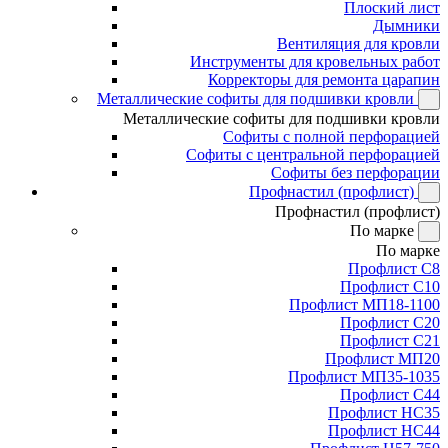
Плоский лист
Дымники
Вентиляция для кровли
Инструменты для кровельных работ
Корректоры для ремонта царапин
Металлические софиты для подшивки кровли
Металлические софиты для подшивки кровли
Софиты с полной перфорацией
Софиты с центральной перфорацией
Софиты без перфорации
Профнастил (профлист)
Профнастил (профлист)
По марке
По марке
Профлист С8
Профлист С10
Профлист МП18-1100
Профлист С20
Профлист С21
Профлист МП20
Профлист МП35-1035
Профлист С44
Профлист НС35
Профлист НС44