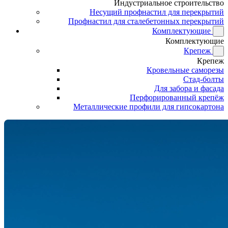
Индустриальное строительство
Несущий профнастил для перекрытий
Профнастил для сталебетонных перекрытий
Комплектующие
Комплектующие
Крепеж
Крепеж
Кровельные саморезы
Стад-болты
Для забора и фасада
Перфорированный крепёж
Металлические профили для гипсокартона