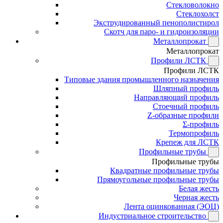
Стекловолокно
Стеклохолст
Экструдированный пенополистирол
Скотч для паро- и гидроизоляции
Металлопрокат
Металлопрокат
Профили ЛСТК
Профили ЛСТК
Типовые здания промышленного назначения
Шляпный профиль
Направляющий профиль
Стоечный профиль
Z-образные профили
Σ-профиль
Термопрофиль
Крепеж для ЛСТК
Профильные трубы
Профильные трубы
Квадратные профильные трубы
Прямоугольные профильные трубы
Белая жесть
Черная жесть
Лента оцинкованная (ЭОЦ)
Индустриальное строительство