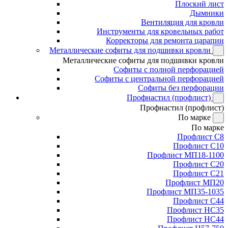
Плоский лист
Дымники
Вентиляция для кровли
Инструменты для кровельных работ
Корректоры для ремонта царапин
Металлические софиты для подшивки кровли
Металлические софиты для подшивки кровли
Софиты с полной перфорацией
Софиты с центральной перфорацией
Софиты без перфорации
Профнастил (профлист)
Профнастил (профлист)
По марке
По марке
Профлист С8
Профлист С10
Профлист МП18-1100
Профлист С20
Профлист С21
Профлист МП20
Профлист МП35-1035
Профлист С44
Профлист НС35
Профлист НС44