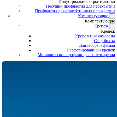
Индустриальное строительство
Несущий профнастил для перекрытий
Профнастил для сталебетонных перекрытий
Комплектующие
Комплектующие
Крепеж
Крепеж
Кровельные саморезы
Стад-болты
Для забора и фасада
Перфорированный крепёж
Металлические профили для гипсокартона