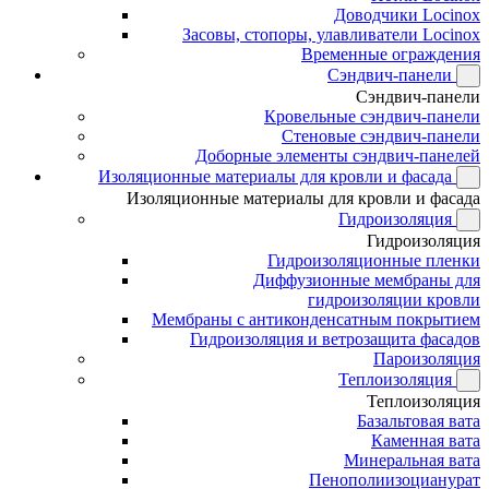
Доводчики Locinox
Засовы, стопоры, улавливатели Locinox
Временные ограждения
Сэндвич-панели
Сэндвич-панели
Кровельные сэндвич-панели
Стеновые сэндвич-панели
Доборные элементы сэндвич-панелей
Изоляционные материалы для кровли и фасада
Изоляционные материалы для кровли и фасада
Гидроизоляция
Гидроизоляция
Гидроизоляционные пленки
Диффузионные мембраны для
гидроизоляции кровли
Мембраны с антиконденсатным покрытием
Гидроизоляция и ветрозащита фасадов
Пароизоляция
Теплоизоляция
Теплоизоляция
Базальтовая вата
Каменная вата
Минеральная вата
Пенополиизоцианурат