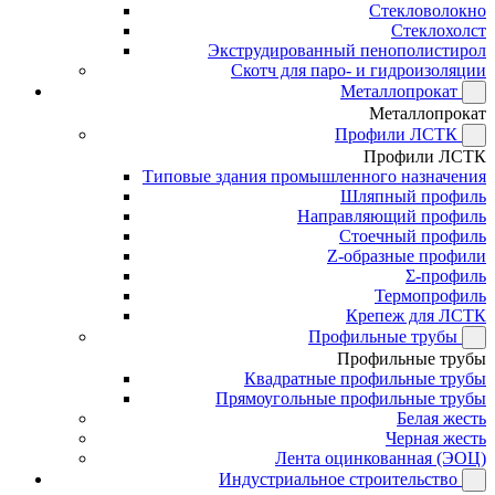
Стекловолокно
Стеклохолст
Экструдированный пенополистирол
Скотч для паро- и гидроизоляции
Металлопрокат
Металлопрокат
Профили ЛСТК
Профили ЛСТК
Типовые здания промышленного назначения
Шляпный профиль
Направляющий профиль
Стоечный профиль
Z-образные профили
Σ-профиль
Термопрофиль
Крепеж для ЛСТК
Профильные трубы
Профильные трубы
Квадратные профильные трубы
Прямоугольные профильные трубы
Белая жесть
Черная жесть
Лента оцинкованная (ЭОЦ)
Индустриальное строительство