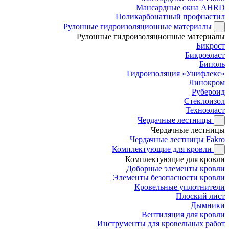
Мансардные окна AHRD
Поликарбонатный профнастил
Рулонные гидроизоляционные материалы
Рулонные гидроизоляционные материалы
Бикрост
Бикроэласт
Биполь
Гидроизоляция «Унифлекс»
Линокром
Рубероид
Стеклоизол
Техноэласт
Чердачные лестницы
Чердачные лестницы
Чердачные лестницы Fakro
Комплектующие для кровли
Комплектующие для кровли
Доборные элементы кровли
Элементы безопасности кровли
Кровельные уплотнители
Плоский лист
Дымники
Вентиляция для кровли
Инструменты для кровельных работ