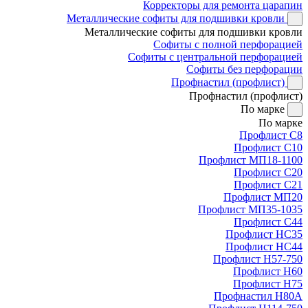
Корректоры для ремонта царапин
Металлические софиты для подшивки кровли
Металлические софиты для подшивки кровли
Софиты с полной перфорацией
Софиты с центральной перфорацией
Софиты без перфорации
Профнастил (профлист)
Профнастил (профлист)
По марке
По марке
Профлист С8
Профлист С10
Профлист МП18-1100
Профлист С20
Профлист С21
Профлист МП20
Профлист МП35-1035
Профлист С44
Профлист НС35
Профлист НС44
Профлист Н57-750
Профлист Н60
Профлист Н75
Профнастил Н80А