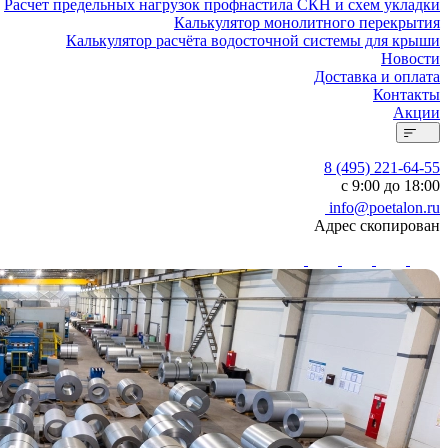
Расчет предельных нагрузок профнастила СКН и схем укладки
Калькулятор монолитного перекрытия
Калькулятор расчёта водосточной системы для крыши
Новости
Доставка и оплата
Контакты
Акции
8 (495) 221-64-55
с 9:00 до 18:00
info@poetalon.ru
Адрес скопирован