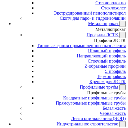
Стекловолокно
Стеклохолст
Экструдированный пенополистирол
Скотч для паро- и гидроизоляции
Металлопрокат
Металлопрокат
Профили ЛСТК
Профили ЛСТК
Типовые здания промышленного назначения
Шляпный профиль
Направляющий профиль
Стоечный профиль
Z-образные профили
Σ-профиль
Термопрофиль
Крепеж для ЛСТК
Профильные трубы
Профильные трубы
Квадратные профильные трубы
Прямоугольные профильные трубы
Белая жесть
Черная жесть
Лента оцинкованная (ЭОЦ)
Индустриальное строительство