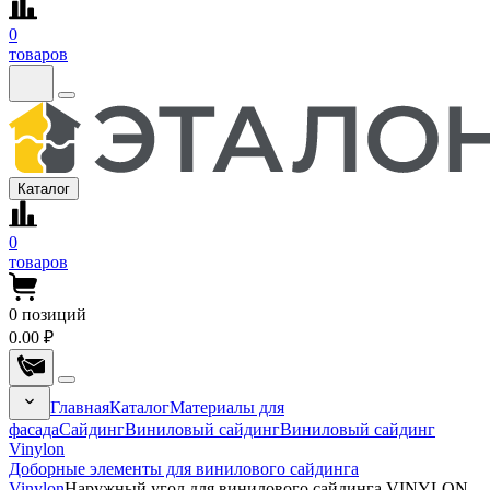
0
товаров
Каталог
0
товаров
0
позиций
0.00 ₽
Главная
Каталог
Материалы для
фасада
Сайдинг
Виниловый сайдинг
Виниловый сайдинг
Vinylon
Доборные элементы для винилового сайдинга
Vinylon
Наружный угол для винилового сайдинга VINYLON