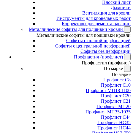
Плоский лист
Дымники
Вентиляция для кровли
Инструменты для кровельных работ
Корректоры для ремонта царапин
Металлические софиты для подшивки кровли
Металлические софиты для подшивки кровли
Софиты с полной перфорацией
Софиты с центральной перфорацией
Софиты без перфорации
Профнастил (профлист)
Профнастил (профлист)
По марке
По марке
Профлист С8
Профлист С10
Профлист МП18-1100
Профлист С20
Профлист С21
Профлист МП20
Профлист МП35-1035
Профлист С44
Профлист НС35
Профлист НС44