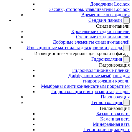
Доводчики Locinox
Засовы, стопоры, улавливатели Locinox
Временные ограждения
Сэндвич-панели
Сэндвич-панели
Кровельные сэндвич-панели
Стеновые сэндвич-панели
Доборные элементы сэндвич-панелей
Изоляционные материалы для кровли и фасада
Изоляционные материалы для кровли и фасада
Гидроизоляция
Гидроизоляция
Гидроизоляционные пленки
Диффузионные мембраны для
гидроизоляции кровли
Мембраны с антиконденсатным покрытием
Гидроизоляция и ветрозащита фасадов
Пароизоляция
Теплоизоляция
Теплоизоляция
Базальтовая вата
Каменная вата
Минеральная вата
Пенополиизоцианурат