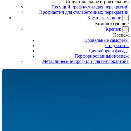
Индустриальное строительство
Несущий профнастил для перекрытий
Профнастил для сталебетонных перекрытий
Комплектующие
Комплектующие
Крепеж
Крепеж
Кровельные саморезы
Стад-болты
Для забора и фасада
Перфорированный крепёж
Металлические профили для гипсокартона