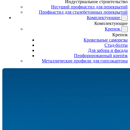
Индустриальное строительство
Несущий профнастил для перекрытий
Профнастил для сталебетонных перекрытий
Комплектующие
Комплектующие
Крепеж
Крепеж
Кровельные саморезы
Стад-болты
Для забора и фасада
Перфорированный крепёж
Металлические профили для гипсокартона