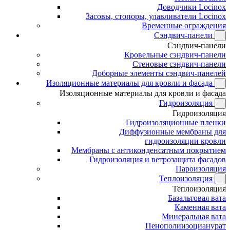
Доводчики Locinox
Засовы, стопоры, улавливатели Locinox
Временные ограждения
Сэндвич-панели
Сэндвич-панели
Кровельные сэндвич-панели
Стеновые сэндвич-панели
Доборные элементы сэндвич-панелей
Изоляционные материалы для кровли и фасада
Изоляционные материалы для кровли и фасада
Гидроизоляция
Гидроизоляция
Гидроизоляционные пленки
Диффузионные мембраны для
гидроизоляции кровли
Мембраны с антиконденсатным покрытием
Гидроизоляция и ветрозащита фасадов
Пароизоляция
Теплоизоляция
Теплоизоляция
Базальтовая вата
Каменная вата
Минеральная вата
Пенополиизоцианурат