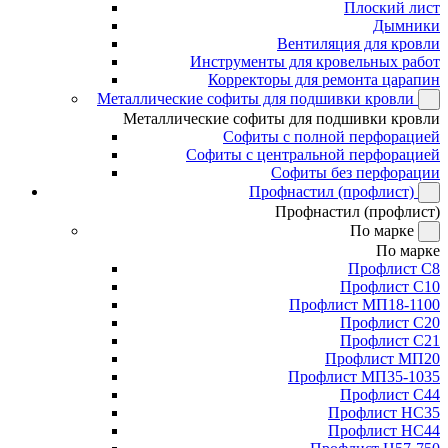
Плоский лист
Дымники
Вентиляция для кровли
Инструменты для кровельных работ
Корректоры для ремонта царапин
Металлические софиты для подшивки кровли
Металлические софиты для подшивки кровли
Софиты с полной перфорацией
Софиты с центральной перфорацией
Софиты без перфорации
Профнастил (профлист)
Профнастил (профлист)
По марке
По марке
Профлист С8
Профлист С10
Профлист МП18-1100
Профлист С20
Профлист С21
Профлист МП20
Профлист МП35-1035
Профлист С44
Профлист НС35
Профлист НС44