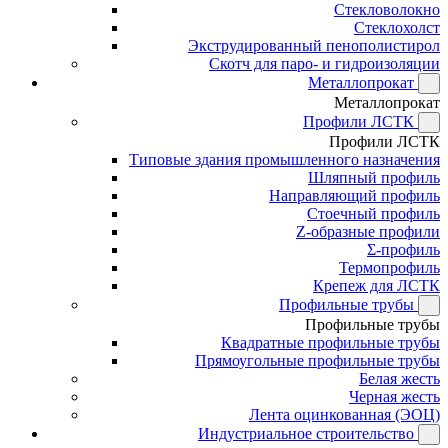
Стекловолокно
Стеклохолст
Экструдированный пенополистирол
Скотч для паро- и гидроизоляции
Металлопрокат
Металлопрокат
Профили ЛСТК
Профили ЛСТК
Типовые здания промышленного назначения
Шляпный профиль
Направляющий профиль
Стоечный профиль
Z-образные профили
Σ-профиль
Термопрофиль
Крепеж для ЛСТК
Профильные трубы
Профильные трубы
Квадратные профильные трубы
Прямоугольные профильные трубы
Белая жесть
Черная жесть
Лента оцинкованная (ЭОЦ)
Индустриальное строительство