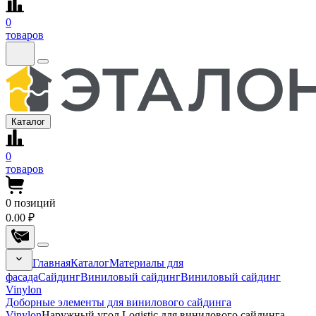
0
товаров
Каталог
0
товаров
0
позиций
0.00 ₽
Главная
Каталог
Материалы для
фасада
Сайдинг
Виниловый сайдинг
Виниловый сайдинг
Vinylon
Доборные элементы для винилового сайдинга
Vinylon
Наружный угол Logistic для винилового сайдинга