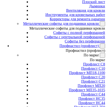
Плоский лист
Дымники
Вентиляция для кровли
Инструменты для кровельных работ
Корректоры для ремонта царапин
Металлические софиты для подшивки кровли
Металлические софиты для подшивки кровли
Софиты с полной перфорацией
Софиты с центральной перфорацией
Софиты без перфорации
Профнастил (профлист)
Профнастил (профлист)
По марке
По марке
Профлист С8
Профлист С10
Профлист МП18-1100
Профлист С20
Профлист С21
Профлист МП20
Профлист МП35-1035
Профлист С44
Профлист НС35
Профлист НС44