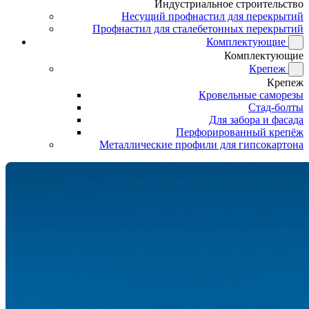
Индустриальное строительство
Несущий профнастил для перекрытий
Профнастил для сталебетонных перекрытий
Комплектующие
Комплектующие
Крепеж
Крепеж
Кровельные саморезы
Стад-болты
Для забора и фасада
Перфорированный крепёж
Металлические профили для гипсокартона