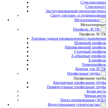
Стекловолокно
Стеклохолст
Экструдированный пенополистирол
Скотч для паро- и гидроизоляции
Металлопрокат
Металлопрокат
Профили ЛСТК
Профили ЛСТК
Типовые здания промышленного назначения
Шляпный профиль
Направляющий профиль
Стоечный профиль
Z-образные профили
Σ-профиль
Термопрофиль
Крепеж для ЛСТК
Профильные трубы
Профильные трубы
Квадратные профильные трубы
Прямоугольные профильные трубы
Белая жесть
Черная жесть
Лента оцинкованная (ЭОЦ)
Индустриальное строительство