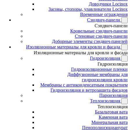
Доводчики Locinox
Засовы, стопоры, улавливатели Locinox
Временные ограждения
Сэндвич-панели
Сэндвич-панели
Кровельные сэндвич-панели
Стеновые сэндвич-панели
Доборные элементы сэндвич-панелей
Изоляционные материалы для кровли и фасада
Изоляционные материалы для кровли и фасада
Гидроизоляция
Гидроизоляция
Гидроизоляционные пленки
Диффузионные мембраны для
гидроизоляции кровли
Мембраны с антиконденсатным покрытием
Гидроизоляция и ветрозащита фасадов
Пароизоляция
Теплоизоляция
Теплоизоляция
Базальтовая вата
Каменная вата
Минеральная вата
Пенополиизоцианурат