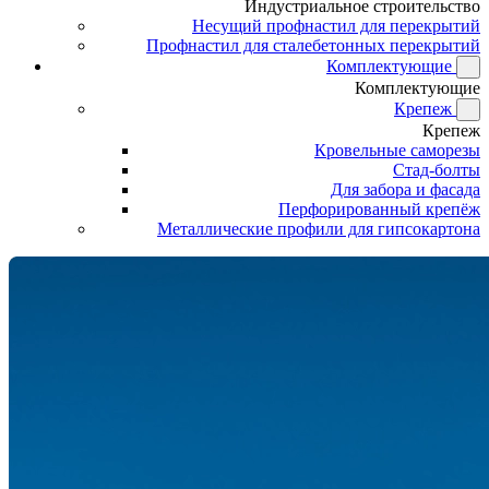
Индустриальное строительство
Несущий профнастил для перекрытий
Профнастил для сталебетонных перекрытий
Комплектующие
Комплектующие
Крепеж
Крепеж
Кровельные саморезы
Стад-болты
Для забора и фасада
Перфорированный крепёж
Металлические профили для гипсокартона