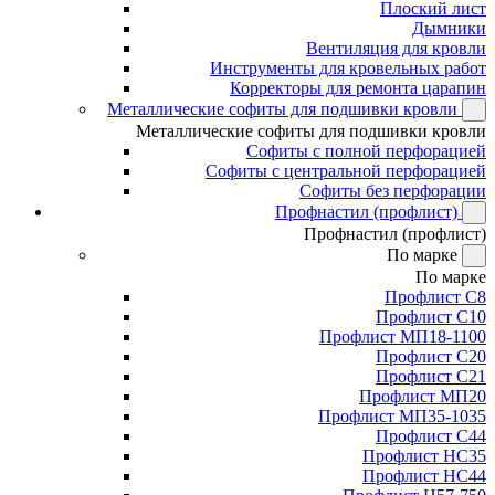
Плоский лист
Дымники
Вентиляция для кровли
Инструменты для кровельных работ
Корректоры для ремонта царапин
Металлические софиты для подшивки кровли
Металлические софиты для подшивки кровли
Софиты с полной перфорацией
Софиты с центральной перфорацией
Софиты без перфорации
Профнастил (профлист)
Профнастил (профлист)
По марке
По марке
Профлист С8
Профлист С10
Профлист МП18-1100
Профлист С20
Профлист С21
Профлист МП20
Профлист МП35-1035
Профлист С44
Профлист НС35
Профлист НС44