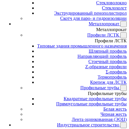
Стекловолокно
Стеклохолст
Экструдированный пенополистирол
Скотч для паро- и гидроизоляции
Металлопрокат
Металлопрокат
Профили ЛСТК
Профили ЛСТК
Типовые здания промышленного назначения
Шляпный профиль
Направляющий профиль
Стоечный профиль
Z-образные профили
Σ-профиль
Термопрофиль
Крепеж для ЛСТК
Профильные трубы
Профильные трубы
Квадратные профильные трубы
Прямоугольные профильные трубы
Белая жесть
Черная жесть
Лента оцинкованная (ЭОЦ)
Индустриальное строительство