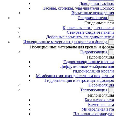
Доводчики Locinox
Засовы, стопоры, улавливатели Locinox
Временные ограждения
Сэндвич-панели
Сэндвич-панели
Кровельные сэндвич-панели
Стеновые сэндвич-панели
Доборные элементы сэндвич-панелей
Изоляционные материалы для кровли и фасада
Изоляционные материалы для кровли и фасада
Гидроизоляция
Гидроизоляция
Гидроизоляционные пленки
Диффузионные мембраны для
гидроизоляции кровли
Мембраны с антиконденсатным покрытием
Гидроизоляция и ветрозащита фасадов
Пароизоляция
Теплоизоляция
Теплоизоляция
Базальтовая вата
Каменная вата
Минеральная вата
Пенополиизоцианурат