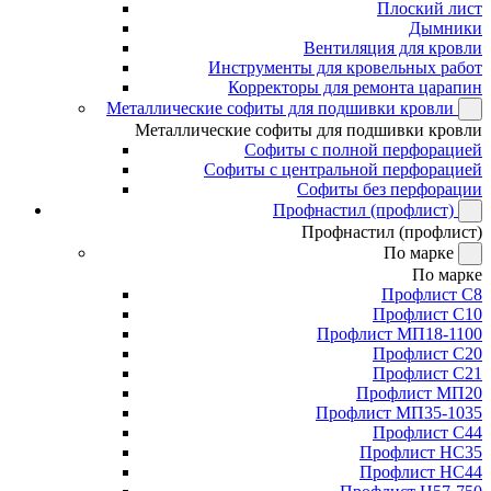
Плоский лист
Дымники
Вентиляция для кровли
Инструменты для кровельных работ
Корректоры для ремонта царапин
Металлические софиты для подшивки кровли
Металлические софиты для подшивки кровли
Софиты с полной перфорацией
Софиты с центральной перфорацией
Софиты без перфорации
Профнастил (профлист)
Профнастил (профлист)
По марке
По марке
Профлист С8
Профлист С10
Профлист МП18-1100
Профлист С20
Профлист С21
Профлист МП20
Профлист МП35-1035
Профлист С44
Профлист НС35
Профлист НС44