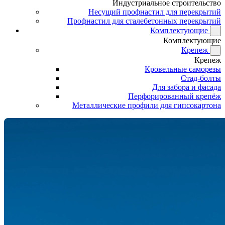
Индустриальное строительство
Несущий профнастил для перекрытий
Профнастил для сталебетонных перекрытий
Комплектующие
Комплектующие
Крепеж
Крепеж
Кровельные саморезы
Стад-болты
Для забора и фасада
Перфорированный крепёж
Металлические профили для гипсокартона