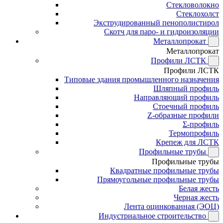
Стекловолокно
Стеклохолст
Экструдированный пенополистирол
Скотч для паро- и гидроизоляции
Металлопрокат
Металлопрокат
Профили ЛСТК
Профили ЛСТК
Типовые здания промышленного назначения
Шляпный профиль
Направляющий профиль
Стоечный профиль
Z-образные профили
Σ-профиль
Термопрофиль
Крепеж для ЛСТК
Профильные трубы
Профильные трубы
Квадратные профильные трубы
Прямоугольные профильные трубы
Белая жесть
Черная жесть
Лента оцинкованная (ЭОЦ)
Индустриальное строительство