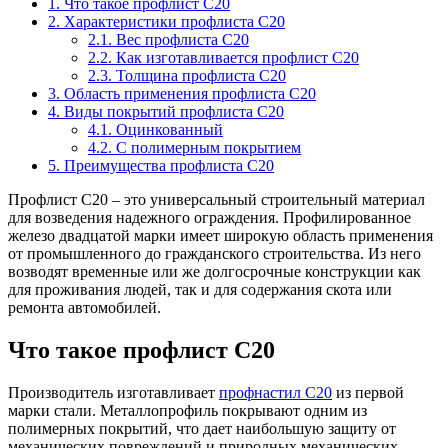
1. Что такое профлист С20
2. Характеристики профлиста С20
2.1. Вес профлиста С20
2.2. Как изготавливается профлист С20
2.3. Толщина профлиста С20
3. Область применения профлиста С20
4. Виды покрытий профлиста С20
4.1. Оцинкованный
4.2. С полимерным покрытием
5. Преимущества профлиста С20
Профлист С20 – это универсальный строительный материал
для возведения надежного ограждения. Профилированное
железо двадцатой марки имеет широкую область применения
от промышленного до гражданского строительства. Из него
возводят временные или же долгосрочные конструкции как
для проживания людей, так и для содержания скота или
ремонта автомобилей.
Что такое профлист С20
Производитель изготавливает
профнастил С20
из первой
марки стали. Металлопрофиль покрывают одним из
полимерных покрытий, что дает наибольшую защиту от
механических повреждений и природных механических