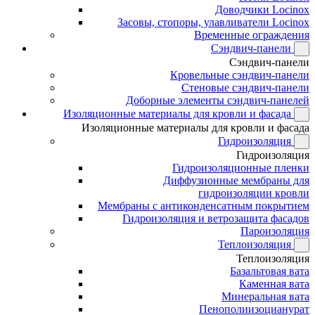
Доводчики Locinox
Засовы, стопоры, улавливатели Locinox
Временные ограждения
Сэндвич-панели
Сэндвич-панели
Кровельные сэндвич-панели
Стеновые сэндвич-панели
Доборные элементы сэндвич-панелей
Изоляционные материалы для кровли и фасада
Изоляционные материалы для кровли и фасада
Гидроизоляция
Гидроизоляция
Гидроизоляционные пленки
Диффузионные мембраны для
гидроизоляции кровли
Мембраны с антиконденсатным покрытием
Гидроизоляция и ветрозащита фасадов
Пароизоляция
Теплоизоляция
Теплоизоляция
Базальтовая вата
Каменная вата
Минеральная вата
Пенополиизоцианурат