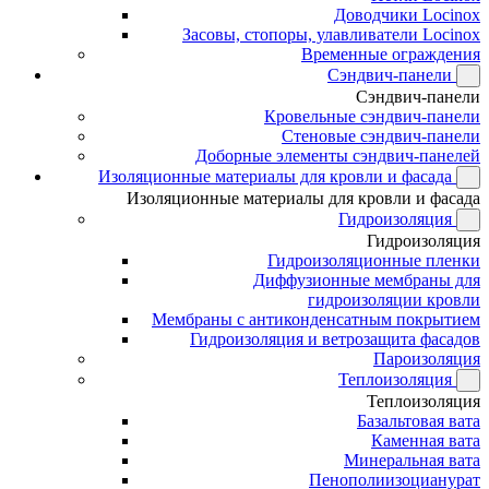
Доводчики Locinox
Засовы, стопоры, улавливатели Locinox
Временные ограждения
Сэндвич-панели
Сэндвич-панели
Кровельные сэндвич-панели
Стеновые сэндвич-панели
Доборные элементы сэндвич-панелей
Изоляционные материалы для кровли и фасада
Изоляционные материалы для кровли и фасада
Гидроизоляция
Гидроизоляция
Гидроизоляционные пленки
Диффузионные мембраны для
гидроизоляции кровли
Мембраны с антиконденсатным покрытием
Гидроизоляция и ветрозащита фасадов
Пароизоляция
Теплоизоляция
Теплоизоляция
Базальтовая вата
Каменная вата
Минеральная вата
Пенополиизоцианурат