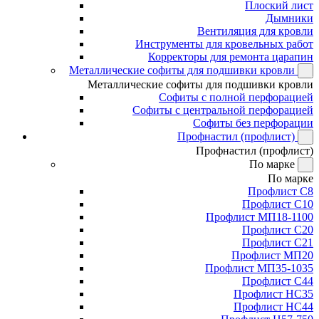
Плоский лист
Дымники
Вентиляция для кровли
Инструменты для кровельных работ
Корректоры для ремонта царапин
Металлические софиты для подшивки кровли
Металлические софиты для подшивки кровли
Софиты с полной перфорацией
Софиты с центральной перфорацией
Софиты без перфорации
Профнастил (профлист)
Профнастил (профлист)
По марке
По марке
Профлист С8
Профлист С10
Профлист МП18-1100
Профлист С20
Профлист С21
Профлист МП20
Профлист МП35-1035
Профлист С44
Профлист НС35
Профлист НС44