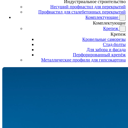
Индустриальное строительство
Несущий профнастил для перекрытий
Профнастил для сталебетонных перекрытий
Комплектующие
Комплектующие
Крепеж
Крепеж
Кровельные саморезы
Стад-болты
Для забора и фасада
Перфорированный крепёж
Металлические профили для гипсокартона