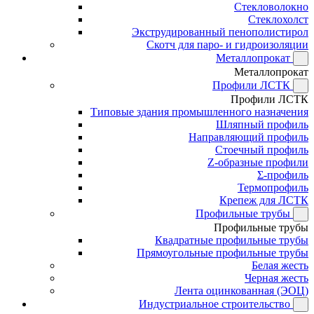
Стекловолокно
Стеклохолст
Экструдированный пенополистирол
Скотч для паро- и гидроизоляции
Металлопрокат
Металлопрокат
Профили ЛСТК
Профили ЛСТК
Типовые здания промышленного назначения
Шляпный профиль
Направляющий профиль
Стоечный профиль
Z-образные профили
Σ-профиль
Термопрофиль
Крепеж для ЛСТК
Профильные трубы
Профильные трубы
Квадратные профильные трубы
Прямоугольные профильные трубы
Белая жесть
Черная жесть
Лента оцинкованная (ЭОЦ)
Индустриальное строительство