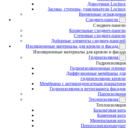
Доводчики Locinox
Засовы, стопоры, улавливатели Locinox
Временные ограждения
Сэндвич-панели
Сэндвич-панели
Кровельные сэндвич-панели
Стеновые сэндвич-панели
Доборные элементы сэндвич-панелей
Изоляционные материалы для кровли и фасада
Изоляционные материалы для кровли и фасада
Гидроизоляция
Гидроизоляция
Гидроизоляционные пленки
Диффузионные мембраны для
гидроизоляции кровли
Мембраны с антиконденсатным покрытием
Гидроизоляция и ветрозащита фасадов
Пароизоляция
Теплоизоляция
Теплоизоляция
Базальтовая вата
Каменная вата
Минеральная вата
Пенополиизоцианурат