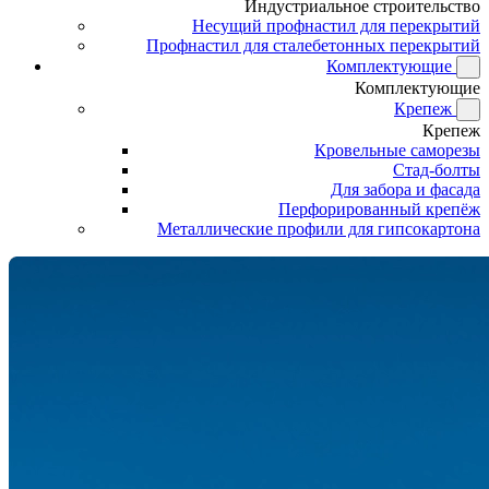
Индустриальное строительство
Несущий профнастил для перекрытий
Профнастил для сталебетонных перекрытий
Комплектующие
Комплектующие
Крепеж
Крепеж
Кровельные саморезы
Стад-болты
Для забора и фасада
Перфорированный крепёж
Металлические профили для гипсокартона