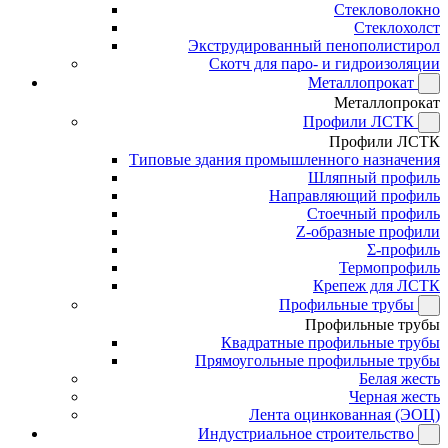
Стекловолокно
Стеклохолст
Экструдированный пенополистирол
Скотч для паро- и гидроизоляции
Металлопрокат
Металлопрокат
Профили ЛСТК
Профили ЛСТК
Типовые здания промышленного назначения
Шляпный профиль
Направляющий профиль
Стоечный профиль
Z-образные профили
Σ-профиль
Термопрофиль
Крепеж для ЛСТК
Профильные трубы
Профильные трубы
Квадратные профильные трубы
Прямоугольные профильные трубы
Белая жесть
Черная жесть
Лента оцинкованная (ЭОЦ)
Индустриальное строительство