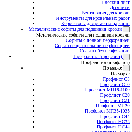
Плоский лист
Дымники
Вентиляция для кровли
Инструменты для кровельных работ
Корректоры для ремонта царапин
Металлические софиты для подшивки кровли
Металлические софиты для подшивки кровли
Софиты с полной перфорацией
Софиты с центральной перфорацией
Софиты без перфорации
Профнастил (профлист)
Профнастил (профлист)
По марке
По марке
Профлист С8
Профлист С10
Профлист МП18-1100
Профлист С20
Профлист С21
Профлист МП20
Профлист МП35-1035
Профлист С44
Профлист НС35
Профлист НС44