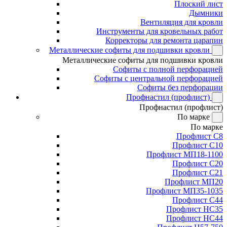
Плоский лист
Дымники
Вентиляция для кровли
Инструменты для кровельных работ
Корректоры для ремонта царапин
Металлические софиты для подшивки кровли
Металлические софиты для подшивки кровли
Софиты с полной перфорацией
Софиты с центральной перфорацией
Софиты без перфорации
Профнастил (профлист)
Профнастил (профлист)
По марке
По марке
Профлист С8
Профлист С10
Профлист МП18-1100
Профлист С20
Профлист С21
Профлист МП20
Профлист МП35-1035
Профлист С44
Профлист НС35
Профлист НС44