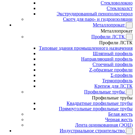
Стекловолокно
Стеклохолст
Экструдированный пенополистирол
Скотч для паро- и гидроизоляции
Металлопрокат
Металлопрокат
Профили ЛСТК
Профили ЛСТК
Типовые здания промышленного назначения
Шляпный профиль
Направляющий профиль
Стоечный профиль
Z-образные профили
Σ-профиль
Термопрофиль
Крепеж для ЛСТК
Профильные трубы
Профильные трубы
Квадратные профильные трубы
Прямоугольные профильные трубы
Белая жесть
Черная жесть
Лента оцинкованная (ЭОЦ)
Индустриальное строительство