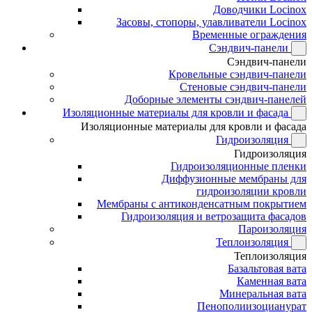
Доводчики Locinox
Засовы, стопоры, улавливатели Locinox
Временные ограждения
Сэндвич-панели
Сэндвич-панели
Кровельные сэндвич-панели
Стеновые сэндвич-панели
Доборные элементы сэндвич-панелей
Изоляционные материалы для кровли и фасада
Изоляционные материалы для кровли и фасада
Гидроизоляция
Гидроизоляция
Гидроизоляционные пленки
Диффузионные мембраны для
гидроизоляции кровли
Мембраны с антиконденсатным покрытием
Гидроизоляция и ветрозащита фасадов
Пароизоляция
Теплоизоляция
Теплоизоляция
Базальтовая вата
Каменная вата
Минеральная вата
Пенополиизоцианурат