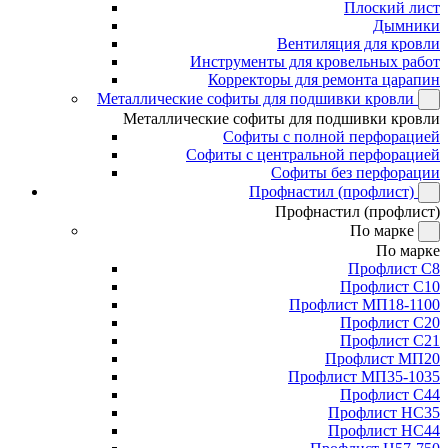
Плоский лист
Дымники
Вентиляция для кровли
Инструменты для кровельных работ
Корректоры для ремонта царапин
Металлические софиты для подшивки кровли
Металлические софиты для подшивки кровли
Софиты с полной перфорацией
Софиты с центральной перфорацией
Софиты без перфорации
Профнастил (профлист)
Профнастил (профлист)
По марке
По марке
Профлист С8
Профлист С10
Профлист МП18-1100
Профлист С20
Профлист С21
Профлист МП20
Профлист МП35-1035
Профлист С44
Профлист НС35
Профлист НС44