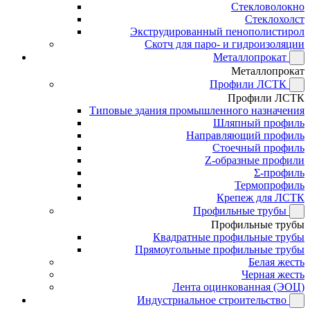
Стекловолокно
Стеклохолст
Экструдированный пенополистирол
Скотч для паро- и гидроизоляции
Металлопрокат
Металлопрокат
Профили ЛСТК
Профили ЛСТК
Типовые здания промышленного назначения
Шляпный профиль
Направляющий профиль
Стоечный профиль
Z-образные профили
Σ-профиль
Термопрофиль
Крепеж для ЛСТК
Профильные трубы
Профильные трубы
Квадратные профильные трубы
Прямоугольные профильные трубы
Белая жесть
Черная жесть
Лента оцинкованная (ЭОЦ)
Индустриальное строительство