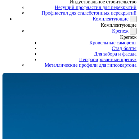
Индустриальное строительство
Несущий профнастил для перекрытий
Профнастил для сталебетонных перекрытий
Комплектующие
Комплектующие
Крепеж
Крепеж
Кровельные саморезы
Стад-болты
Для забора и фасада
Перфорированный крепёж
Металлические профили для гипсокартона