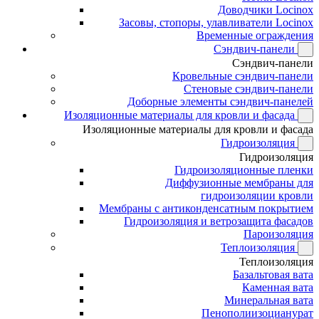
Доводчики Locinox
Засовы, стопоры, улавливатели Locinox
Временные ограждения
Сэндвич-панели
Сэндвич-панели
Кровельные сэндвич-панели
Стеновые сэндвич-панели
Доборные элементы сэндвич-панелей
Изоляционные материалы для кровли и фасада
Изоляционные материалы для кровли и фасада
Гидроизоляция
Гидроизоляция
Гидроизоляционные пленки
Диффузионные мембраны для
гидроизоляции кровли
Мембраны с антиконденсатным покрытием
Гидроизоляция и ветрозащита фасадов
Пароизоляция
Теплоизоляция
Теплоизоляция
Базальтовая вата
Каменная вата
Минеральная вата
Пенополиизоцианурат