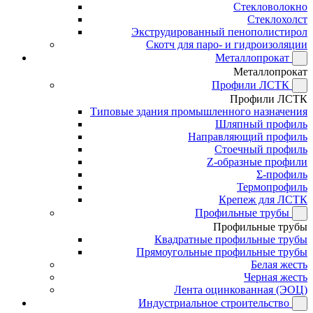
Стекловолокно
Стеклохолст
Экструдированный пенополистирол
Скотч для паро- и гидроизоляции
Металлопрокат
Металлопрокат
Профили ЛСТК
Профили ЛСТК
Типовые здания промышленного назначения
Шляпный профиль
Направляющий профиль
Стоечный профиль
Z-образные профили
Σ-профиль
Термопрофиль
Крепеж для ЛСТК
Профильные трубы
Профильные трубы
Квадратные профильные трубы
Прямоугольные профильные трубы
Белая жесть
Черная жесть
Лента оцинкованная (ЭОЦ)
Индустриальное строительство