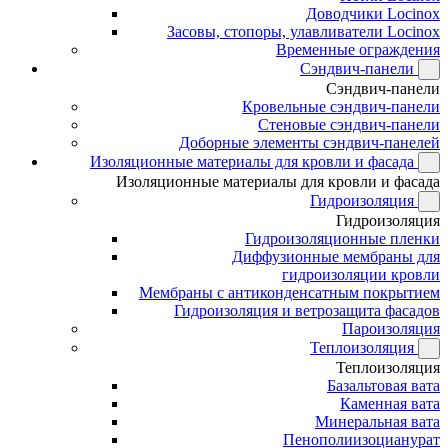
Доводчики Locinox
Засовы, стопоры, улавливатели Locinox
Временные ограждения
Сэндвич-панели
Сэндвич-панели
Кровельные сэндвич-панели
Стеновые сэндвич-панели
Доборные элементы сэндвич-панелей
Изоляционные материалы для кровли и фасада
Изоляционные материалы для кровли и фасада
Гидроизоляция
Гидроизоляция
Гидроизоляционные пленки
Диффузионные мембраны для
гидроизоляции кровли
Мембраны с антиконденсатным покрытием
Гидроизоляция и ветрозащита фасадов
Пароизоляция
Теплоизоляция
Теплоизоляция
Базальтовая вата
Каменная вата
Минеральная вата
Пенополиизоцианурат