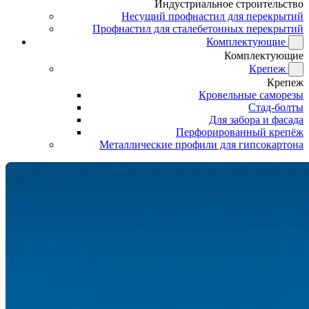
Индустриальное строительство
Несущий профнастил для перекрытий
Профнастил для сталебетонных перекрытий
Комплектующие
Комплектующие
Крепеж
Крепеж
Кровельные саморезы
Стад-болты
Для забора и фасада
Перфорированный крепёж
Металлические профили для гипсокартона