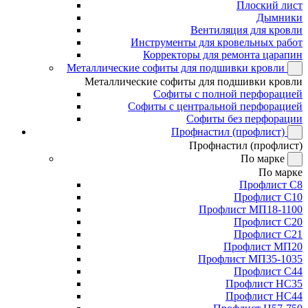
Плоский лист
Дымники
Вентиляция для кровли
Инструменты для кровельных работ
Корректоры для ремонта царапин
Металлические софиты для подшивки кровли
Металлические софиты для подшивки кровли
Софиты с полной перфорацией
Софиты с центральной перфорацией
Софиты без перфорации
Профнастил (профлист)
Профнастил (профлист)
По марке
По марке
Профлист С8
Профлист С10
Профлист МП18-1100
Профлист С20
Профлист С21
Профлист МП20
Профлист МП35-1035
Профлист С44
Профлист НС35
Профлист НС44