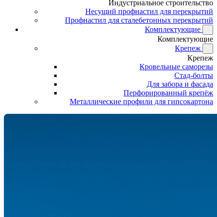
Индустриальное строительство
Несущий профнастил для перекрытий
Профнастил для сталебетонных перекрытий
Комплектующие
Комплектующие
Крепеж
Крепеж
Кровельные саморезы
Стад-болты
Для забора и фасада
Перфорированный крепёж
Металлические профили для гипсокартона