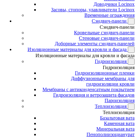
Доводчики Locinox
Засовы, стопоры, улавливатели Locinox
Временные ограждения
Сэндвич-панели
Сэндвич-панели
Кровельные сэндвич-панели
Стеновые сэндвич-панели
Доборные элементы сэндвич-панелей
Изоляционные материалы для кровли и фасада
Изоляционные материалы для кровли и фасада
Гидроизоляция
Гидроизоляция
Гидроизоляционные пленки
Диффузионные мембраны для
гидроизоляции кровли
Мембраны с антиконденсатным покрытием
Гидроизоляция и ветрозащита фасадов
Пароизоляция
Теплоизоляция
Теплоизоляция
Базальтовая вата
Каменная вата
Минеральная вата
Пенополиизоцианурат