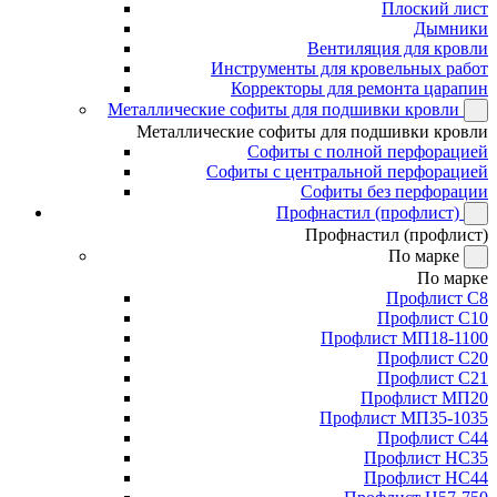
Плоский лист
Дымники
Вентиляция для кровли
Инструменты для кровельных работ
Корректоры для ремонта царапин
Металлические софиты для подшивки кровли
Металлические софиты для подшивки кровли
Софиты с полной перфорацией
Софиты с центральной перфорацией
Софиты без перфорации
Профнастил (профлист)
Профнастил (профлист)
По марке
По марке
Профлист С8
Профлист С10
Профлист МП18-1100
Профлист С20
Профлист С21
Профлист МП20
Профлист МП35-1035
Профлист С44
Профлист НС35
Профлист НС44