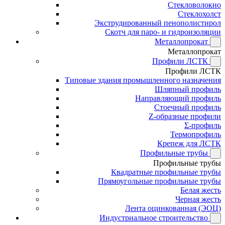
Стекловолокно
Стеклохолст
Экструдированный пенополистирол
Скотч для паро- и гидроизоляции
Металлопрокат
Металлопрокат
Профили ЛСТК
Профили ЛСТК
Типовые здания промышленного назначения
Шляпный профиль
Направляющий профиль
Стоечный профиль
Z-образные профили
Σ-профиль
Термопрофиль
Крепеж для ЛСТК
Профильные трубы
Профильные трубы
Квадратные профильные трубы
Прямоугольные профильные трубы
Белая жесть
Черная жесть
Лента оцинкованная (ЭОЦ)
Индустриальное строительство