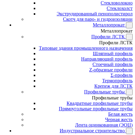
Стекловолокно
Стеклохолст
Экструдированный пенополистирол
Скотч для паро- и гидроизоляции
Металлопрокат
Металлопрокат
Профили ЛСТК
Профили ЛСТК
Типовые здания промышленного назначения
Шляпный профиль
Направляющий профиль
Стоечный профиль
Z-образные профили
Σ-профиль
Термопрофиль
Крепеж для ЛСТК
Профильные трубы
Профильные трубы
Квадратные профильные трубы
Прямоугольные профильные трубы
Белая жесть
Черная жесть
Лента оцинкованная (ЭОЦ)
Индустриальное строительство