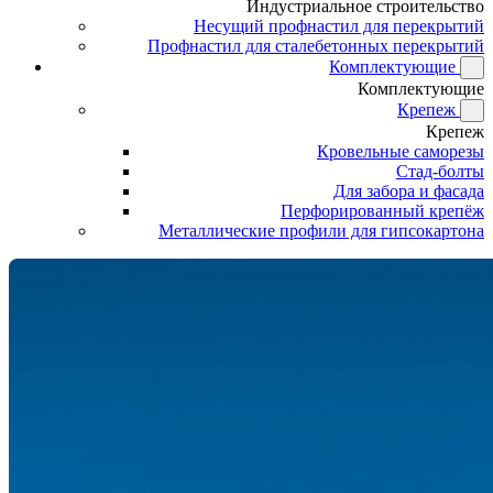
Индустриальное строительство
Несущий профнастил для перекрытий
Профнастил для сталебетонных перекрытий
Комплектующие
Комплектующие
Крепеж
Крепеж
Кровельные саморезы
Стад-болты
Для забора и фасада
Перфорированный крепёж
Металлические профили для гипсокартона