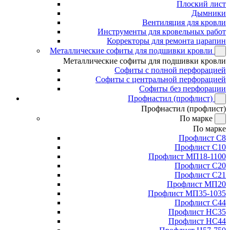
Плоский лист
Дымники
Вентиляция для кровли
Инструменты для кровельных работ
Корректоры для ремонта царапин
Металлические софиты для подшивки кровли
Металлические софиты для подшивки кровли
Софиты с полной перфорацией
Софиты с центральной перфорацией
Софиты без перфорации
Профнастил (профлист)
Профнастил (профлист)
По марке
По марке
Профлист С8
Профлист С10
Профлист МП18-1100
Профлист С20
Профлист С21
Профлист МП20
Профлист МП35-1035
Профлист С44
Профлист НС35
Профлист НС44