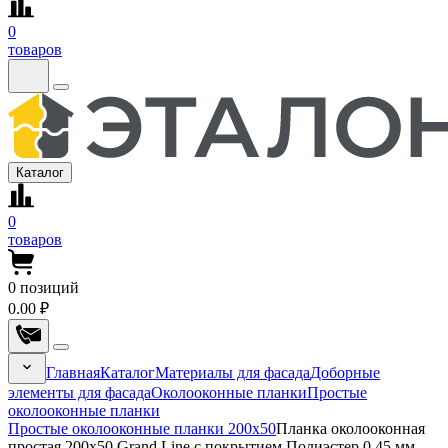
0
товаров
Каталог
0
товаров
0
позиций
0.00 ₽
Главная
Каталог
Материалы для фасада
Доборные
элементы для фасада
Околооконные планки
Простые
околооконные планки
Простые околооконные планки 200x50
Планка околооконная
простая 200x50 Grand Line с покрытием Полиэстер 0,45 мм