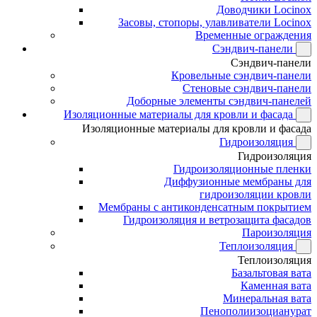
Доводчики Locinox
Засовы, стопоры, улавливатели Locinox
Временные ограждения
Сэндвич-панели
Сэндвич-панели
Кровельные сэндвич-панели
Стеновые сэндвич-панели
Доборные элементы сэндвич-панелей
Изоляционные материалы для кровли и фасада
Изоляционные материалы для кровли и фасада
Гидроизоляция
Гидроизоляция
Гидроизоляционные пленки
Диффузионные мембраны для
гидроизоляции кровли
Мембраны с антиконденсатным покрытием
Гидроизоляция и ветрозащита фасадов
Пароизоляция
Теплоизоляция
Теплоизоляция
Базальтовая вата
Каменная вата
Минеральная вата
Пенополиизоцианурат