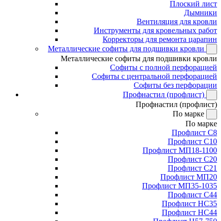
Плоский лист
Дымники
Вентиляция для кровли
Инструменты для кровельных работ
Корректоры для ремонта царапин
Металлические софиты для подшивки кровли
Металлические софиты для подшивки кровли
Софиты с полной перфорацией
Софиты с центральной перфорацией
Софиты без перфорации
Профнастил (профлист)
Профнастил (профлист)
По марке
По марке
Профлист С8
Профлист С10
Профлист МП18-1100
Профлист С20
Профлист С21
Профлист МП20
Профлист МП35-1035
Профлист С44
Профлист НС35
Профлист НС44