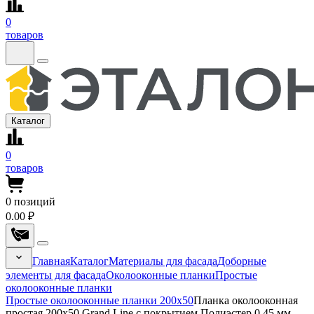
0
товаров
Каталог
0
товаров
0
позиций
0.00 ₽
Главная
Каталог
Материалы для фасада
Доборные
элементы для фасада
Околооконные планки
Простые
околооконные планки
Простые околооконные планки 200x50
Планка околооконная
простая 200x50 Grand Line с покрытием Полиэстер 0,45 мм