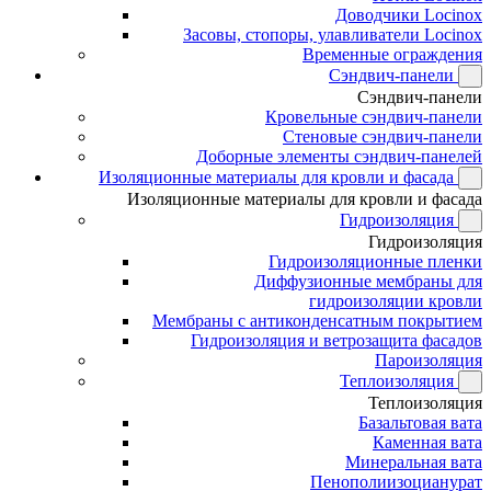
Доводчики Locinox
Засовы, стопоры, улавливатели Locinox
Временные ограждения
Сэндвич-панели
Сэндвич-панели
Кровельные сэндвич-панели
Стеновые сэндвич-панели
Доборные элементы сэндвич-панелей
Изоляционные материалы для кровли и фасада
Изоляционные материалы для кровли и фасада
Гидроизоляция
Гидроизоляция
Гидроизоляционные пленки
Диффузионные мембраны для
гидроизоляции кровли
Мембраны с антиконденсатным покрытием
Гидроизоляция и ветрозащита фасадов
Пароизоляция
Теплоизоляция
Теплоизоляция
Базальтовая вата
Каменная вата
Минеральная вата
Пенополиизоцианурат