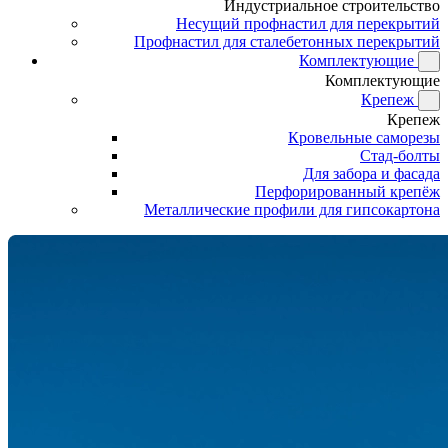
Индустриальное строительство
Несущий профнастил для перекрытий
Профнастил для сталебетонных перекрытий
Комплектующие
Комплектующие
Крепеж
Крепеж
Кровельные саморезы
Стад-болты
Для забора и фасада
Перфорированный крепёж
Металлические профили для гипсокартона