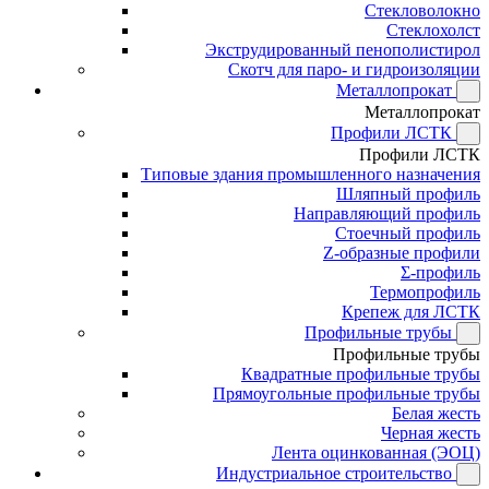
Стекловолокно
Стеклохолст
Экструдированный пенополистирол
Скотч для паро- и гидроизоляции
Металлопрокат
Металлопрокат
Профили ЛСТК
Профили ЛСТК
Типовые здания промышленного назначения
Шляпный профиль
Направляющий профиль
Стоечный профиль
Z-образные профили
Σ-профиль
Термопрофиль
Крепеж для ЛСТК
Профильные трубы
Профильные трубы
Квадратные профильные трубы
Прямоугольные профильные трубы
Белая жесть
Черная жесть
Лента оцинкованная (ЭОЦ)
Индустриальное строительство