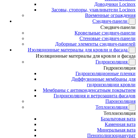
Доводчики Locinox
Засовы, стопоры, улавливатели Locinox
Временные ограждения
Сэндвич-панели
Сэндвич-панели
Кровельные сэндвич-панели
Стеновые сэндвич-панели
Доборные элементы сэндвич-панелей
Изоляционные материалы для кровли и фасада
Изоляционные материалы для кровли и фасада
Гидроизоляция
Гидроизоляция
Гидроизоляционные пленки
Диффузионные мембраны для
гидроизоляции кровли
Мембраны с антиконденсатным покрытием
Гидроизоляция и ветрозащита фасадов
Пароизоляция
Теплоизоляция
Теплоизоляция
Базальтовая вата
Каменная вата
Минеральная вата
Пенополиизоцианурат