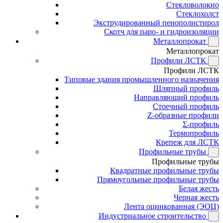
Стекловолокно
Стеклохолст
Экструдированный пенополистирол
Скотч для паро- и гидроизоляции
Металлопрокат
Металлопрокат
Профили ЛСТК
Профили ЛСТК
Типовые здания промышленного назначения
Шляпный профиль
Направляющий профиль
Стоечный профиль
Z-образные профили
Σ-профиль
Термопрофиль
Крепеж для ЛСТК
Профильные трубы
Профильные трубы
Квадратные профильные трубы
Прямоугольные профильные трубы
Белая жесть
Черная жесть
Лента оцинкованная (ЭОЦ)
Индустриальное строительство