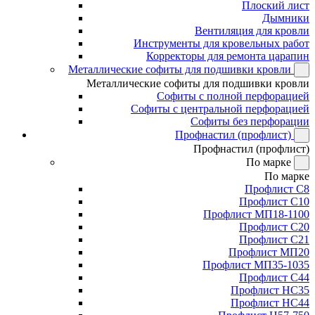
Плоский лист
Дымники
Вентиляция для кровли
Инструменты для кровельных работ
Корректоры для ремонта царапин
Металлические софиты для подшивки кровли
Металлические софиты для подшивки кровли
Софиты с полной перфорацией
Софиты с центральной перфорацией
Софиты без перфорации
Профнастил (профлист)
Профнастил (профлист)
По марке
По марке
Профлист С8
Профлист С10
Профлист МП18-1100
Профлист С20
Профлист С21
Профлист МП20
Профлист МП35-1035
Профлист С44
Профлист НС35
Профлист НС44