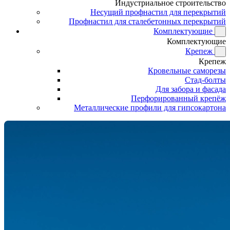
Индустриальное строительство
Несущий профнастил для перекрытий
Профнастил для сталебетонных перекрытий
Комплектующие
Комплектующие
Крепеж
Крепеж
Кровельные саморезы
Стад-болты
Для забора и фасада
Перфорированный крепёж
Металлические профили для гипсокартона