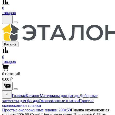
0
товаров
Каталог
0
товаров
0
позиций
0.00 ₽
Главная
Каталог
Материалы для фасада
Доборные
элементы для фасада
Околооконные планки
Простые
околооконные планки
Простые околооконные планки 200x50
Планка околооконная
простая 200x50 Grand Line с покрытием Полиэстер 0,45 мм