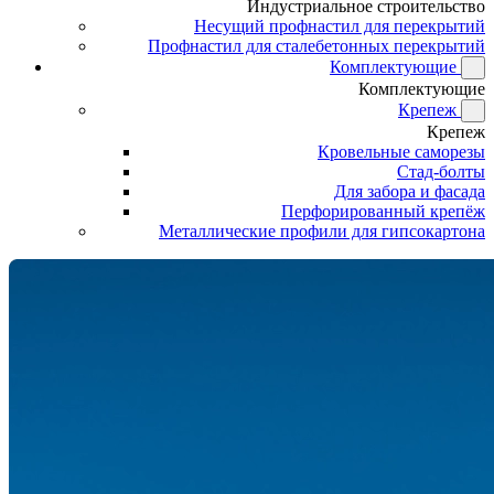
Индустриальное строительство
Несущий профнастил для перекрытий
Профнастил для сталебетонных перекрытий
Комплектующие
Комплектующие
Крепеж
Крепеж
Кровельные саморезы
Стад-болты
Для забора и фасада
Перфорированный крепёж
Металлические профили для гипсокартона