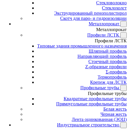
Стекловолокно
Стеклохолст
Экструдированный пенополистирол
Скотч для паро- и гидроизоляции
Металлопрокат
Металлопрокат
Профили ЛСТК
Профили ЛСТК
Типовые здания промышленного назначения
Шляпный профиль
Направляющий профиль
Стоечный профиль
Z-образные профили
Σ-профиль
Термопрофиль
Крепеж для ЛСТК
Профильные трубы
Профильные трубы
Квадратные профильные трубы
Прямоугольные профильные трубы
Белая жесть
Черная жесть
Лента оцинкованная (ЭОЦ)
Индустриальное строительство