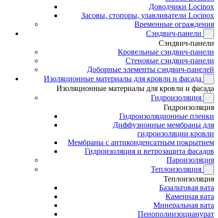
Доводчики Locinox
Засовы, стопоры, улавливатели Locinox
Временные ограждения
Сэндвич-панели
Сэндвич-панели
Кровельные сэндвич-панели
Стеновые сэндвич-панели
Доборные элементы сэндвич-панелей
Изоляционные материалы для кровли и фасада
Изоляционные материалы для кровли и фасада
Гидроизоляция
Гидроизоляция
Гидроизоляционные пленки
Диффузионные мембраны для
гидроизоляции кровли
Мембраны с антиконденсатным покрытием
Гидроизоляция и ветрозащита фасадов
Пароизоляция
Теплоизоляция
Теплоизоляция
Базальтовая вата
Каменная вата
Минеральная вата
Пенополиизоцианурат