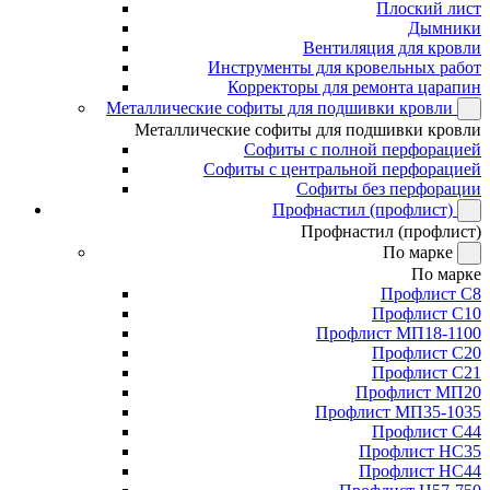
Плоский лист
Дымники
Вентиляция для кровли
Инструменты для кровельных работ
Корректоры для ремонта царапин
Металлические софиты для подшивки кровли
Металлические софиты для подшивки кровли
Софиты с полной перфорацией
Софиты с центральной перфорацией
Софиты без перфорации
Профнастил (профлист)
Профнастил (профлист)
По марке
По марке
Профлист С8
Профлист С10
Профлист МП18-1100
Профлист С20
Профлист С21
Профлист МП20
Профлист МП35-1035
Профлист С44
Профлист НС35
Профлист НС44