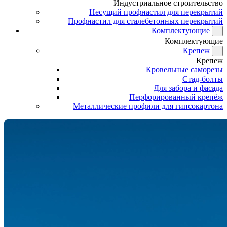
Индустриальное строительство
Несущий профнастил для перекрытий
Профнастил для сталебетонных перекрытий
Комплектующие
Комплектующие
Крепеж
Крепеж
Кровельные саморезы
Стад-болты
Для забора и фасада
Перфорированный крепёж
Металлические профили для гипсокартона