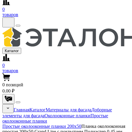
0
товаров
Каталог
0
товаров
0
позиций
0.00 ₽
Главная
Каталог
Материалы для фасада
Доборные
элементы для фасада
Околооконные планки
Простые
околооконные планки
Простые околооконные планки 200x50
Планка околооконная
простая 200x50 Grand Line с покрытием Полиэстер 0,45 мм