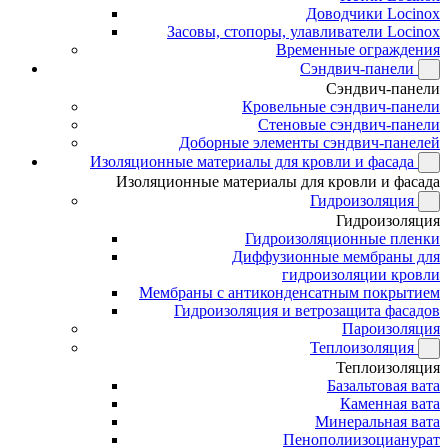
Доводчики Locinox
Засовы, стопоры, улавливатели Locinox
Временные ограждения
Сэндвич-панели
Сэндвич-панели
Кровельные сэндвич-панели
Стеновые сэндвич-панели
Доборные элементы сэндвич-панелей
Изоляционные материалы для кровли и фасада
Изоляционные материалы для кровли и фасада
Гидроизоляция
Гидроизоляция
Гидроизоляционные пленки
Диффузионные мембраны для
гидроизоляции кровли
Мембраны с антиконденсатным покрытием
Гидроизоляция и ветрозащита фасадов
Пароизоляция
Теплоизоляция
Теплоизоляция
Базальтовая вата
Каменная вата
Минеральная вата
Пенополиизоцианурат