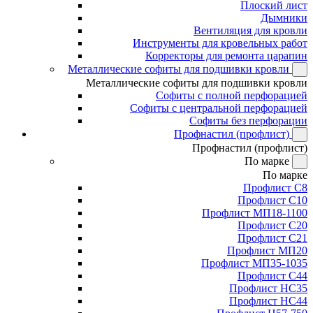
Плоский лист
Дымники
Вентиляция для кровли
Инструменты для кровельных работ
Корректоры для ремонта царапин
Металлические софиты для подшивки кровли
Металлические софиты для подшивки кровли
Софиты с полной перфорацией
Софиты с центральной перфорацией
Софиты без перфорации
Профнастил (профлист)
Профнастил (профлист)
По марке
По марке
Профлист С8
Профлист С10
Профлист МП18-1100
Профлист С20
Профлист С21
Профлист МП20
Профлист МП35-1035
Профлист С44
Профлист НС35
Профлист НС44