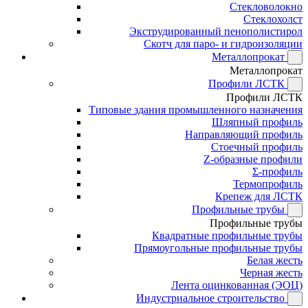
Стекловолокно
Стеклохолст
Экструдированный пенополистирол
Скотч для паро- и гидроизоляции
Металлопрокат
Металлопрокат
Профили ЛСТК
Профили ЛСТК
Типовые здания промышленного назначения
Шляпный профиль
Направляющий профиль
Стоечный профиль
Z-образные профили
Σ-профиль
Термопрофиль
Крепеж для ЛСТК
Профильные трубы
Профильные трубы
Квадратные профильные трубы
Прямоугольные профильные трубы
Белая жесть
Черная жесть
Лента оцинкованная (ЭОЦ)
Индустриальное строительство