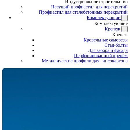
Индустриальное строительство
Несущий профнастил для перекрытий
Профнастил для сталебетонных перекрытий
Комплектующие
Комплектующие
Крепеж
Крепеж
Кровельные саморезы
Стад-болты
Для забора и фасада
Перфорированный крепёж
Металлические профили для гипсокартона