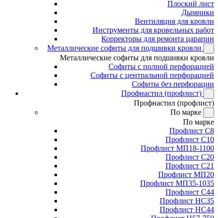
Плоский лист
Дымники
Вентиляция для кровли
Инструменты для кровельных работ
Корректоры для ремонта царапин
Металлические софиты для подшивки кровли
Металлические софиты для подшивки кровли
Софиты с полной перфорацией
Софиты с центральной перфорацией
Софиты без перфорации
Профнастил (профлист)
Профнастил (профлист)
По марке
По марке
Профлист С8
Профлист С10
Профлист МП18-1100
Профлист С20
Профлист С21
Профлист МП20
Профлист МП35-1035
Профлист С44
Профлист НС35
Профлист НС44