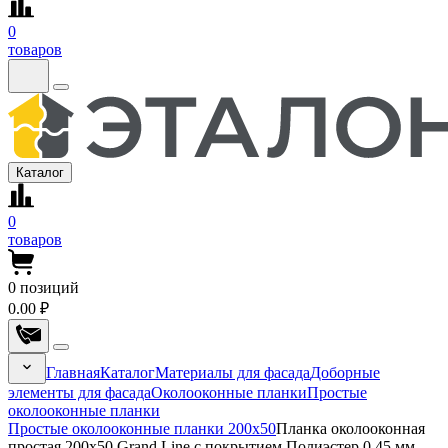
0
товаров
Каталог
0
товаров
0
позиций
0.00 ₽
Главная
Каталог
Материалы для фасада
Доборные
элементы для фасада
Околооконные планки
Простые
околооконные планки
Простые околооконные планки 200x50
Планка околооконная
простая 200x50 Grand Line с покрытием Полиэстер 0,45 мм