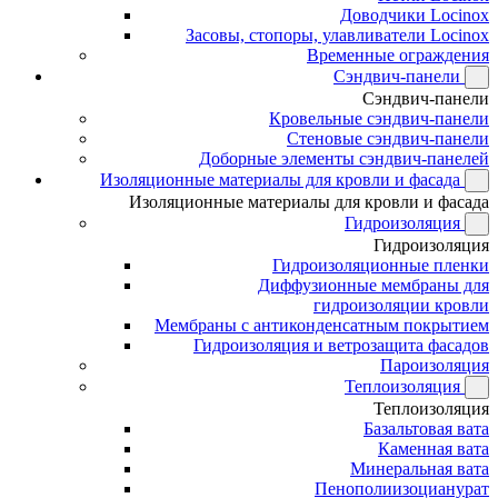
Доводчики Locinox
Засовы, стопоры, улавливатели Locinox
Временные ограждения
Сэндвич-панели
Сэндвич-панели
Кровельные сэндвич-панели
Стеновые сэндвич-панели
Доборные элементы сэндвич-панелей
Изоляционные материалы для кровли и фасада
Изоляционные материалы для кровли и фасада
Гидроизоляция
Гидроизоляция
Гидроизоляционные пленки
Диффузионные мембраны для
гидроизоляции кровли
Мембраны с антиконденсатным покрытием
Гидроизоляция и ветрозащита фасадов
Пароизоляция
Теплоизоляция
Теплоизоляция
Базальтовая вата
Каменная вата
Минеральная вата
Пенополиизоцианурат