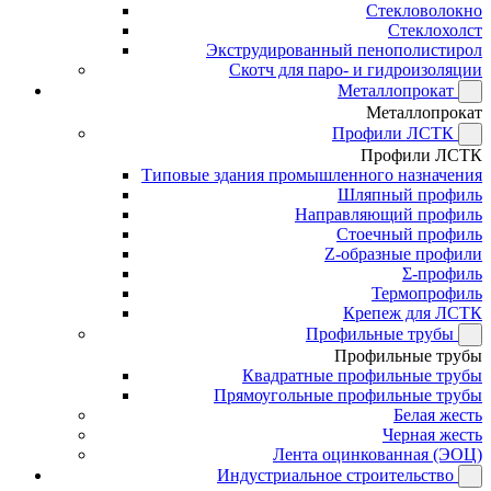
Стекловолокно
Стеклохолст
Экструдированный пенополистирол
Скотч для паро- и гидроизоляции
Металлопрокат
Металлопрокат
Профили ЛСТК
Профили ЛСТК
Типовые здания промышленного назначения
Шляпный профиль
Направляющий профиль
Стоечный профиль
Z-образные профили
Σ-профиль
Термопрофиль
Крепеж для ЛСТК
Профильные трубы
Профильные трубы
Квадратные профильные трубы
Прямоугольные профильные трубы
Белая жесть
Черная жесть
Лента оцинкованная (ЭОЦ)
Индустриальное строительство