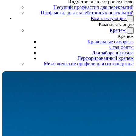
Индустриальное строительство
Несущий профнастил для перекрытий
Профнастил для сталебетонных перекрытий
Комплектующие
Комплектующие
Крепеж
Крепеж
Кровельные саморезы
Стад-болты
Для забора и фасада
Перфорированный крепёж
Металлические профили для гипсокартона