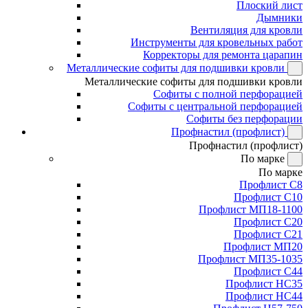
Плоский лист
Дымники
Вентиляция для кровли
Инструменты для кровельных работ
Корректоры для ремонта царапин
Металлические софиты для подшивки кровли
Металлические софиты для подшивки кровли
Софиты с полной перфорацией
Софиты с центральной перфорацией
Софиты без перфорации
Профнастил (профлист)
Профнастил (профлист)
По марке
По марке
Профлист С8
Профлист С10
Профлист МП18-1100
Профлист С20
Профлист С21
Профлист МП20
Профлист МП35-1035
Профлист С44
Профлист НС35
Профлист НС44