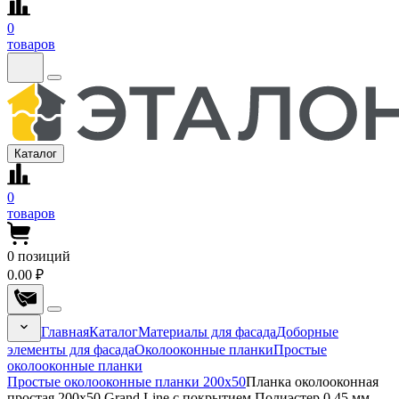
0
товаров
Каталог
0
товаров
0
позиций
0.00 ₽
Главная
Каталог
Материалы для фасада
Доборные
элементы для фасада
Околооконные планки
Простые
околооконные планки
Простые околооконные планки 200x50
Планка околооконная
простая 200x50 Grand Line с покрытием Полиэстер 0,45 мм