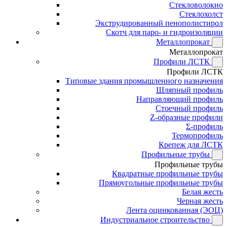
Стекловолокно
Стеклохолст
Экструдированный пенополистирол
Скотч для паро- и гидроизоляции
Металлопрокат
Металлопрокат
Профили ЛСТК
Профили ЛСТК
Типовые здания промышленного назначения
Шляпный профиль
Направляющий профиль
Стоечный профиль
Z-образные профили
Σ-профиль
Термопрофиль
Крепеж для ЛСТК
Профильные трубы
Профильные трубы
Квадратные профильные трубы
Прямоугольные профильные трубы
Белая жесть
Черная жесть
Лента оцинкованная (ЭОЦ)
Индустриальное строительство