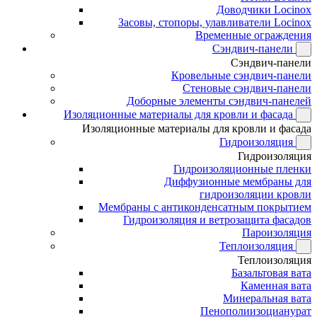
Доводчики Locinox
Засовы, стопоры, улавливатели Locinox
Временные ограждения
Сэндвич-панели
Сэндвич-панели
Кровельные сэндвич-панели
Стеновые сэндвич-панели
Доборные элементы сэндвич-панелей
Изоляционные материалы для кровли и фасада
Изоляционные материалы для кровли и фасада
Гидроизоляция
Гидроизоляция
Гидроизоляционные пленки
Диффузионные мембраны для
гидроизоляции кровли
Мембраны с антиконденсатным покрытием
Гидроизоляция и ветрозащита фасадов
Пароизоляция
Теплоизоляция
Теплоизоляция
Базальтовая вата
Каменная вата
Минеральная вата
Пенополиизоцианурат