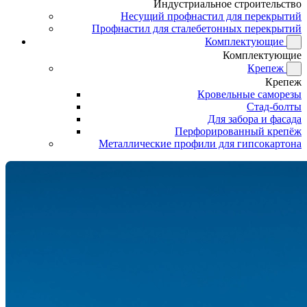
Индустриальное строительство
Несущий профнастил для перекрытий
Профнастил для сталебетонных перекрытий
Комплектующие
Комплектующие
Крепеж
Крепеж
Кровельные саморезы
Стад-болты
Для забора и фасада
Перфорированный крепёж
Металлические профили для гипсокартона