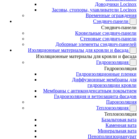
Доводчики Locinox
Засовы, стопоры, улавливатели Locinox
Временные ограждения
Сэндвич-панели
Сэндвич-панели
Кровельные сэндвич-панели
Стеновые сэндвич-панели
Доборные элементы сэндвич-панелей
Изоляционные материалы для кровли и фасада
Изоляционные материалы для кровли и фасада
Гидроизоляция
Гидроизоляция
Гидроизоляционные пленки
Диффузионные мембраны для
гидроизоляции кровли
Мембраны с антиконденсатным покрытием
Гидроизоляция и ветрозащита фасадов
Пароизоляция
Теплоизоляция
Теплоизоляция
Базальтовая вата
Каменная вата
Минеральная вата
Пенополиизоцианурат