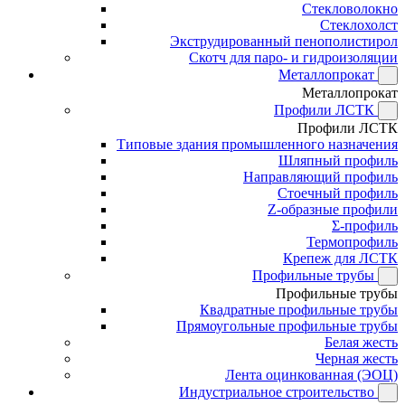
Стекловолокно
Стеклохолст
Экструдированный пенополистирол
Скотч для паро- и гидроизоляции
Металлопрокат
Металлопрокат
Профили ЛСТК
Профили ЛСТК
Типовые здания промышленного назначения
Шляпный профиль
Направляющий профиль
Стоечный профиль
Z-образные профили
Σ-профиль
Термопрофиль
Крепеж для ЛСТК
Профильные трубы
Профильные трубы
Квадратные профильные трубы
Прямоугольные профильные трубы
Белая жесть
Черная жесть
Лента оцинкованная (ЭОЦ)
Индустриальное строительство