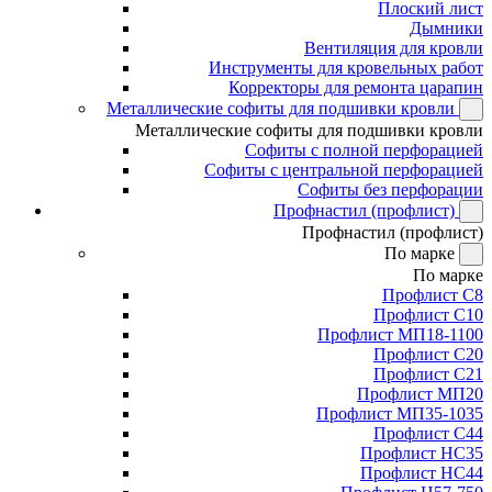
Плоский лист
Дымники
Вентиляция для кровли
Инструменты для кровельных работ
Корректоры для ремонта царапин
Металлические софиты для подшивки кровли
Металлические софиты для подшивки кровли
Софиты с полной перфорацией
Софиты с центральной перфорацией
Софиты без перфорации
Профнастил (профлист)
Профнастил (профлист)
По марке
По марке
Профлист С8
Профлист С10
Профлист МП18-1100
Профлист С20
Профлист С21
Профлист МП20
Профлист МП35-1035
Профлист С44
Профлист НС35
Профлист НС44