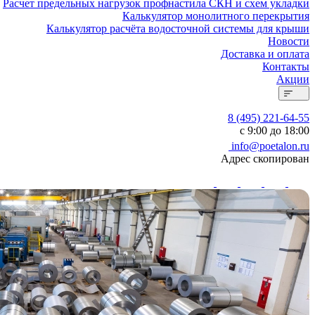
Расчет предельных нагрузок профнастила СКН и схем укладки
Калькулятор монолитного перекрытия
Калькулятор расчёта водосточной системы для крыши
Новости
Доставка и оплата
Контакты
Акции
8 (495) 221-64-55
с 9:00 до 18:00
info@poetalon.ru
Адрес скопирован