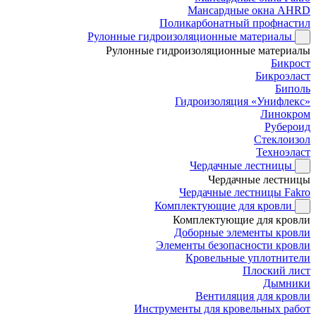
Мансардные окна AHRD
Поликарбонатный профнастил
Рулонные гидроизоляционные материалы
Рулонные гидроизоляционные материалы
Бикрост
Бикроэласт
Биполь
Гидроизоляция «Унифлекс»
Линокром
Рубероид
Стеклоизол
Техноэласт
Чердачные лестницы
Чердачные лестницы
Чердачные лестницы Fakro
Комплектующие для кровли
Комплектующие для кровли
Доборные элементы кровли
Элементы безопасности кровли
Кровельные уплотнители
Плоский лист
Дымники
Вентиляция для кровли
Инструменты для кровельных работ