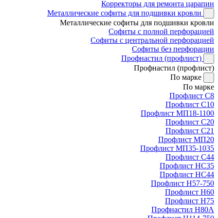
Корректоры для ремонта царапин
Металлические софиты для подшивки кровли
Металлические софиты для подшивки кровли
Софиты с полной перфорацией
Софиты с центральной перфорацией
Софиты без перфорации
Профнастил (профлист)
Профнастил (профлист)
По марке
По марке
Профлист С8
Профлист С10
Профлист МП18-1100
Профлист С20
Профлист С21
Профлист МП20
Профлист МП35-1035
Профлист С44
Профлист НС35
Профлист НС44
Профлист Н57-750
Профлист Н60
Профлист Н75
Профнастил Н80А