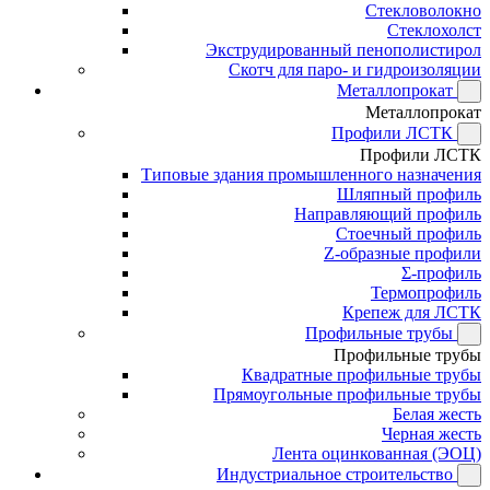
Стекловолокно
Стеклохолст
Экструдированный пенополистирол
Скотч для паро- и гидроизоляции
Металлопрокат
Металлопрокат
Профили ЛСТК
Профили ЛСТК
Типовые здания промышленного назначения
Шляпный профиль
Направляющий профиль
Стоечный профиль
Z-образные профили
Σ-профиль
Термопрофиль
Крепеж для ЛСТК
Профильные трубы
Профильные трубы
Квадратные профильные трубы
Прямоугольные профильные трубы
Белая жесть
Черная жесть
Лента оцинкованная (ЭОЦ)
Индустриальное строительство