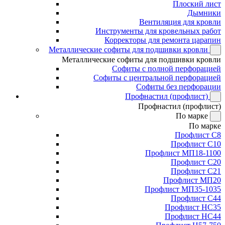
Плоский лист
Дымники
Вентиляция для кровли
Инструменты для кровельных работ
Корректоры для ремонта царапин
Металлические софиты для подшивки кровли
Металлические софиты для подшивки кровли
Софиты с полной перфорацией
Софиты с центральной перфорацией
Софиты без перфорации
Профнастил (профлист)
Профнастил (профлист)
По марке
По марке
Профлист С8
Профлист С10
Профлист МП18-1100
Профлист С20
Профлист С21
Профлист МП20
Профлист МП35-1035
Профлист С44
Профлист НС35
Профлист НС44