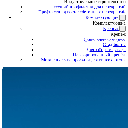
Индустриальное строительство
Несущий профнастил для перекрытий
Профнастил для сталебетонных перекрытий
Комплектующие
Комплектующие
Крепеж
Крепеж
Кровельные саморезы
Стад-болты
Для забора и фасада
Перфорированный крепёж
Металлические профили для гипсокартона