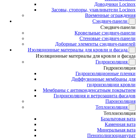
Доводчики Locinox
Засовы, стопоры, улавливатели Locinox
Временные ограждения
Сэндвич-панели
Сэндвич-панели
Кровельные сэндвич-панели
Стеновые сэндвич-панели
Доборные элементы сэндвич-панелей
Изоляционные материалы для кровли и фасада
Изоляционные материалы для кровли и фасада
Гидроизоляция
Гидроизоляция
Гидроизоляционные пленки
Диффузионные мембраны для
гидроизоляции кровли
Мембраны с антиконденсатным покрытием
Гидроизоляция и ветрозащита фасадов
Пароизоляция
Теплоизоляция
Теплоизоляция
Базальтовая вата
Каменная вата
Минеральная вата
Пенополиизоцианурат