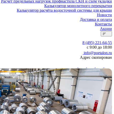
Расчет предельных нагрузок профнастила СКН и схем укладки
Калькулятор монолитного перекрытия
Калькулятор расчёта водосточной системы для крыши
Новости
Доставка и оплата
Контакты
Акции
8 (495) 221-64-55
с 9:00 до 18:00
info@poetalon.ru
Адрес скопирован