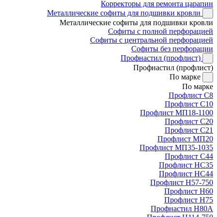
Корректоры для ремонта царапин
Металлические софиты для подшивки кровли
Металлические софиты для подшивки кровли
Софиты с полной перфорацией
Софиты с центральной перфорацией
Софиты без перфорации
Профнастил (профлист)
Профнастил (профлист)
По марке
По марке
Профлист С8
Профлист С10
Профлист МП18-1100
Профлист С20
Профлист С21
Профлист МП20
Профлист МП35-1035
Профлист С44
Профлист НС35
Профлист НС44
Профлист Н57-750
Профлист Н60
Профлист Н75
Профнастил Н80А