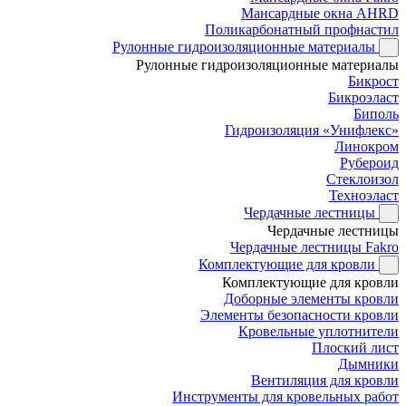
Мансардные окна AHRD
Поликарбонатный профнастил
Рулонные гидроизоляционные материалы
Рулонные гидроизоляционные материалы
Бикрост
Бикроэласт
Биполь
Гидроизоляция «Унифлекс»
Линокром
Рубероид
Стеклоизол
Техноэласт
Чердачные лестницы
Чердачные лестницы
Чердачные лестницы Fakro
Комплектующие для кровли
Комплектующие для кровли
Доборные элементы кровли
Элементы безопасности кровли
Кровельные уплотнители
Плоский лист
Дымники
Вентиляция для кровли
Инструменты для кровельных работ