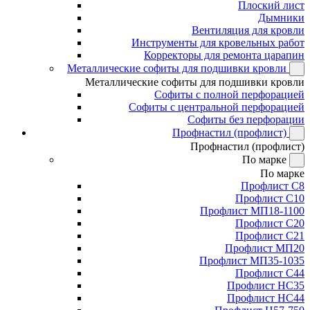
Плоский лист
Дымники
Вентиляция для кровли
Инструменты для кровельных работ
Корректоры для ремонта царапин
Металлические софиты для подшивки кровли
Металлические софиты для подшивки кровли
Софиты с полной перфорацией
Софиты с центральной перфорацией
Софиты без перфорации
Профнастил (профлист)
Профнастил (профлист)
По марке
По марке
Профлист С8
Профлист С10
Профлист МП18-1100
Профлист С20
Профлист С21
Профлист МП20
Профлист МП35-1035
Профлист С44
Профлист НС35
Профлист НС44