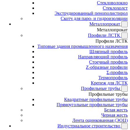
Стекловолокно
Стеклохолст
Экструдированный пенополистирол
Скотч для паро- и гидроизоляции
Металлопрокат
Металлопрокат
Профили ЛСТК
Профили ЛСТК
Типовые здания промышленного назначения
Шляпный профиль
Направляющий профиль
Стоечный профиль
Z-образные профили
Σ-профиль
Термопрофиль
Крепеж для ЛСТК
Профильные трубы
Профильные трубы
Квадратные профильные трубы
Прямоугольные профильные трубы
Белая жесть
Черная жесть
Лента оцинкованная (ЭОЦ)
Индустриальное строительство