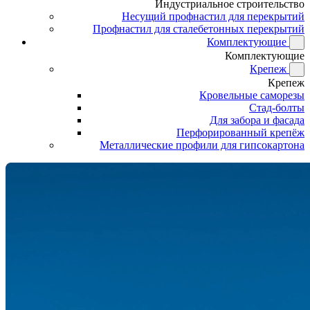
Индустриальное строительство
Несущий профнастил для перекрытий
Профнастил для сталебетонных перекрытий
Комплектующие
Комплектующие
Крепеж
Крепеж
Кровельные саморезы
Стад-болты
Для забора и фасада
Перфорированный крепёж
Металлические профили для гипсокартона