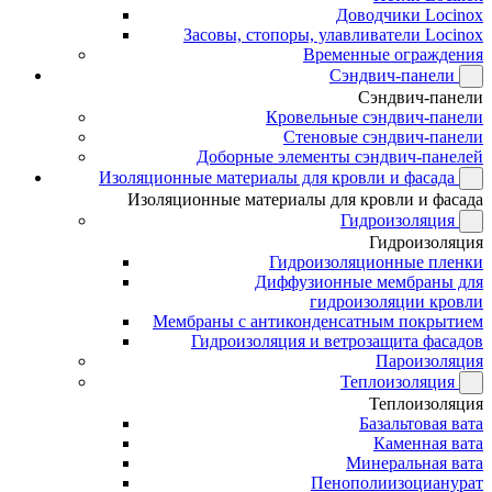
Доводчики Locinox
Засовы, стопоры, улавливатели Locinox
Временные ограждения
Сэндвич-панели
Сэндвич-панели
Кровельные сэндвич-панели
Стеновые сэндвич-панели
Доборные элементы сэндвич-панелей
Изоляционные материалы для кровли и фасада
Изоляционные материалы для кровли и фасада
Гидроизоляция
Гидроизоляция
Гидроизоляционные пленки
Диффузионные мембраны для
гидроизоляции кровли
Мембраны с антиконденсатным покрытием
Гидроизоляция и ветрозащита фасадов
Пароизоляция
Теплоизоляция
Теплоизоляция
Базальтовая вата
Каменная вата
Минеральная вата
Пенополиизоцианурат