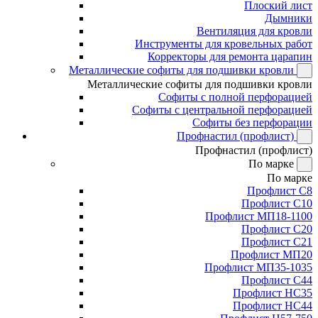
Плоский лист
Дымники
Вентиляция для кровли
Инструменты для кровельных работ
Корректоры для ремонта царапин
Металлические софиты для подшивки кровли
Металлические софиты для подшивки кровли
Софиты с полной перфорацией
Софиты с центральной перфорацией
Софиты без перфорации
Профнастил (профлист)
Профнастил (профлист)
По марке
По марке
Профлист С8
Профлист С10
Профлист МП18-1100
Профлист С20
Профлист С21
Профлист МП20
Профлист МП35-1035
Профлист С44
Профлист НС35
Профлист НС44