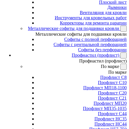
Плоский лист
Дымники
Вентиляция для кровли
Инструменты для кровельных работ
Корректоры для ремонта царапин
Металлические софиты для подшивки кровли
Металлические софиты для подшивки кровли
Софиты с полной перфорацией
Софиты с центральной перфорацией
Софиты без перфорации
Профнастил (профлист)
Профнастил (профлист)
По марке
По марке
Профлист С8
Профлист С10
Профлист МП18-1100
Профлист С20
Профлист С21
Профлист МП20
Профлист МП35-1035
Профлист С44
Профлист НС35
Профлист НС44