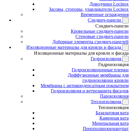
Доводчики Locinox
Засовы, стопоры, улавливатели Locinox
Временные ограждения
Сэндвич-панели
Сэндвич-панели
Кровельные сэндвич-панели
Стеновые сэндвич-панели
Доборные элементы сэндвич-панелей
Изоляционные материалы для кровли и фасада
Изоляционные материалы для кровли и фасада
Гидроизоляция
Гидроизоляция
Гидроизоляционные пленки
Диффузионные мембраны для
гидроизоляции кровли
Мембраны с антиконденсатным покрытием
Гидроизоляция и ветрозащита фасадов
Пароизоляция
Теплоизоляция
Теплоизоляция
Базальтовая вата
Каменная вата
Минеральная вата
Пенополиизоцианурат