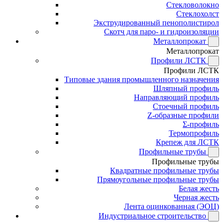
Стекловолокно
Стеклохолст
Экструдированный пенополистирол
Скотч для паро- и гидроизоляции
Металлопрокат
Металлопрокат
Профили ЛСТК
Профили ЛСТК
Типовые здания промышленного назначения
Шляпный профиль
Направляющий профиль
Стоечный профиль
Z-образные профили
Σ-профиль
Термопрофиль
Крепеж для ЛСТК
Профильные трубы
Профильные трубы
Квадратные профильные трубы
Прямоугольные профильные трубы
Белая жесть
Черная жесть
Лента оцинкованная (ЭОЦ)
Индустриальное строительство