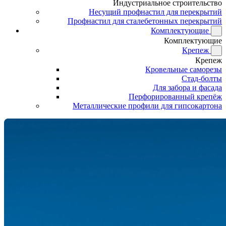
Индустриальное строительство
Несущий профнастил для перекрытий
Профнастил для сталебетонных перекрытий
Комплектующие
Комплектующие
Крепеж
Крепеж
Кровельные саморезы
Стад-болты
Для забора и фасада
Перфорированный крепёж
Металлические профили для гипсокартона