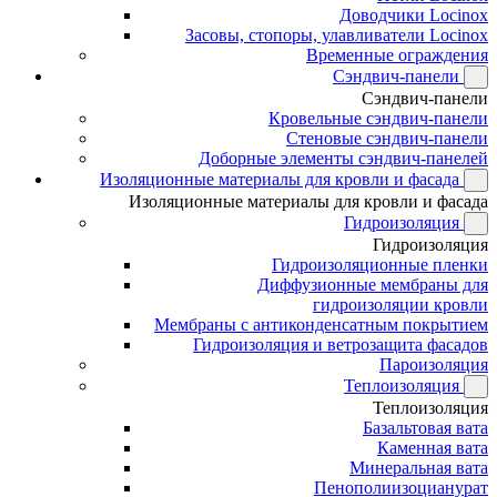
Доводчики Locinox
Засовы, стопоры, улавливатели Locinox
Временные ограждения
Сэндвич-панели
Сэндвич-панели
Кровельные сэндвич-панели
Стеновые сэндвич-панели
Доборные элементы сэндвич-панелей
Изоляционные материалы для кровли и фасада
Изоляционные материалы для кровли и фасада
Гидроизоляция
Гидроизоляция
Гидроизоляционные пленки
Диффузионные мембраны для
гидроизоляции кровли
Мембраны с антиконденсатным покрытием
Гидроизоляция и ветрозащита фасадов
Пароизоляция
Теплоизоляция
Теплоизоляция
Базальтовая вата
Каменная вата
Минеральная вата
Пенополиизоцианурат