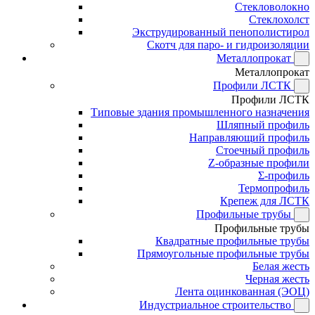
Стекловолокно
Стеклохолст
Экструдированный пенополистирол
Скотч для паро- и гидроизоляции
Металлопрокат
Металлопрокат
Профили ЛСТК
Профили ЛСТК
Типовые здания промышленного назначения
Шляпный профиль
Направляющий профиль
Стоечный профиль
Z-образные профили
Σ-профиль
Термопрофиль
Крепеж для ЛСТК
Профильные трубы
Профильные трубы
Квадратные профильные трубы
Прямоугольные профильные трубы
Белая жесть
Черная жесть
Лента оцинкованная (ЭОЦ)
Индустриальное строительство