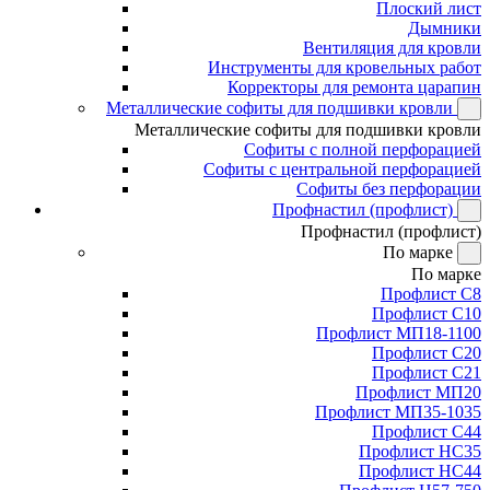
Плоский лист
Дымники
Вентиляция для кровли
Инструменты для кровельных работ
Корректоры для ремонта царапин
Металлические софиты для подшивки кровли
Металлические софиты для подшивки кровли
Софиты с полной перфорацией
Софиты с центральной перфорацией
Софиты без перфорации
Профнастил (профлист)
Профнастил (профлист)
По марке
По марке
Профлист С8
Профлист С10
Профлист МП18-1100
Профлист С20
Профлист С21
Профлист МП20
Профлист МП35-1035
Профлист С44
Профлист НС35
Профлист НС44