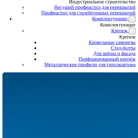
Индустриальное строительство
Несущий профнастил для перекрытий
Профнастил для сталебетонных перекрытий
Комплектующие
Комплектующие
Крепеж
Крепеж
Кровельные саморезы
Стад-болты
Для забора и фасада
Перфорированный крепёж
Металлические профили для гипсокартона