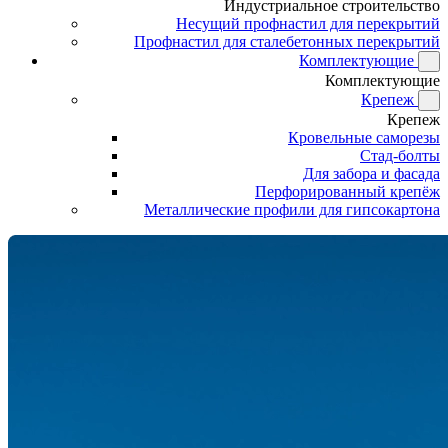
Индустриальное строительство
Несущий профнастил для перекрытий
Профнастил для сталебетонных перекрытий
Комплектующие
Комплектующие
Крепеж
Крепеж
Кровельные саморезы
Стад-болты
Для забора и фасада
Перфорированный крепёж
Металлические профили для гипсокартона