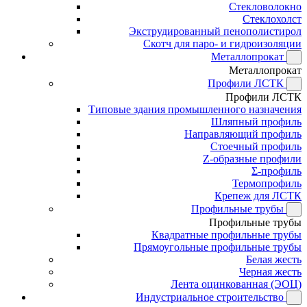
Стекловолокно
Стеклохолст
Экструдированный пенополистирол
Скотч для паро- и гидроизоляции
Металлопрокат
Металлопрокат
Профили ЛСТК
Профили ЛСТК
Типовые здания промышленного назначения
Шляпный профиль
Направляющий профиль
Стоечный профиль
Z-образные профили
Σ-профиль
Термопрофиль
Крепеж для ЛСТК
Профильные трубы
Профильные трубы
Квадратные профильные трубы
Прямоугольные профильные трубы
Белая жесть
Черная жесть
Лента оцинкованная (ЭОЦ)
Индустриальное строительство