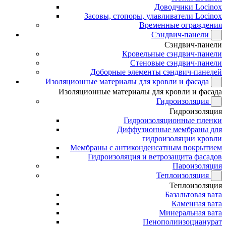
Доводчики Locinox
Засовы, стопоры, улавливатели Locinox
Временные ограждения
Сэндвич-панели
Сэндвич-панели
Кровельные сэндвич-панели
Стеновые сэндвич-панели
Доборные элементы сэндвич-панелей
Изоляционные материалы для кровли и фасада
Изоляционные материалы для кровли и фасада
Гидроизоляция
Гидроизоляция
Гидроизоляционные пленки
Диффузионные мембраны для
гидроизоляции кровли
Мембраны с антиконденсатным покрытием
Гидроизоляция и ветрозащита фасадов
Пароизоляция
Теплоизоляция
Теплоизоляция
Базальтовая вата
Каменная вата
Минеральная вата
Пенополиизоцианурат