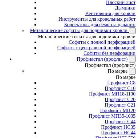
Плоский лист
Дымники
Вентиляция для кровли
Инструменты для кровельных работ
Корректоры для ремонта царапин
Металлические софиты для подшивки кровли
Металлические софиты для подшивки кровли
Софиты с полной перфорацией
Софиты с центральной перфорацией
Софиты без перфорации
Профнастил (профлист)
Профнастил (профлист)
По марке
По марке
Профлист С8
Профлист С10
Профлист МП18-1100
Профлист С20
Профлист С21
Профлист МП20
Профлист МП35-1035
Профлист С44
Профлист НС35
Профлист НС44