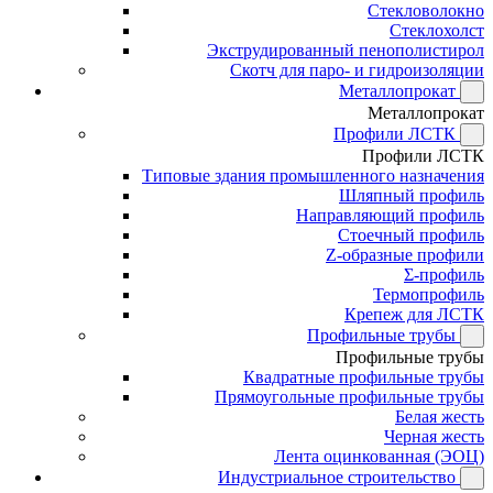
Стекловолокно
Стеклохолст
Экструдированный пенополистирол
Скотч для паро- и гидроизоляции
Металлопрокат
Металлопрокат
Профили ЛСТК
Профили ЛСТК
Типовые здания промышленного назначения
Шляпный профиль
Направляющий профиль
Стоечный профиль
Z-образные профили
Σ-профиль
Термопрофиль
Крепеж для ЛСТК
Профильные трубы
Профильные трубы
Квадратные профильные трубы
Прямоугольные профильные трубы
Белая жесть
Черная жесть
Лента оцинкованная (ЭОЦ)
Индустриальное строительство