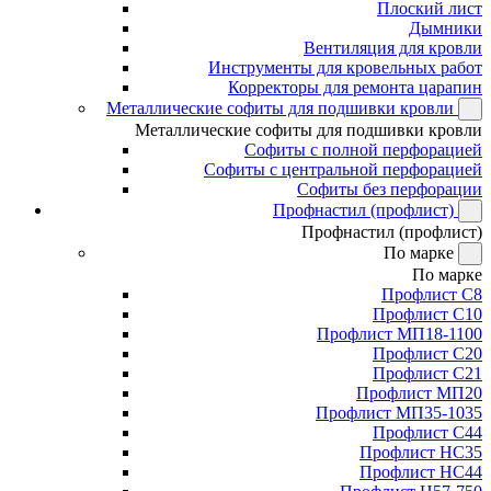
Плоский лист
Дымники
Вентиляция для кровли
Инструменты для кровельных работ
Корректоры для ремонта царапин
Металлические софиты для подшивки кровли
Металлические софиты для подшивки кровли
Софиты с полной перфорацией
Софиты с центральной перфорацией
Софиты без перфорации
Профнастил (профлист)
Профнастил (профлист)
По марке
По марке
Профлист С8
Профлист С10
Профлист МП18-1100
Профлист С20
Профлист С21
Профлист МП20
Профлист МП35-1035
Профлист С44
Профлист НС35
Профлист НС44