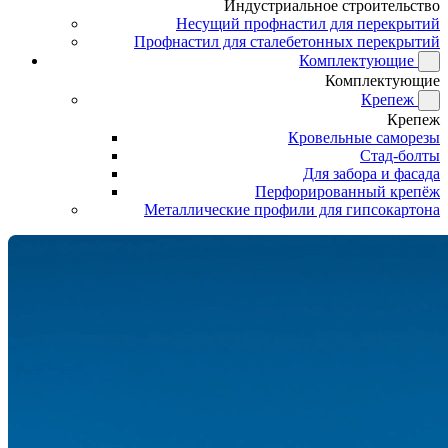
Индустриальное строительство
Несущий профнастил для перекрытий
Профнастил для сталебетонных перекрытий
Комплектующие
Комплектующие
Крепеж
Крепеж
Кровельные саморезы
Стад-болты
Для забора и фасада
Перфорированный крепёж
Металлические профили для гипсокартона