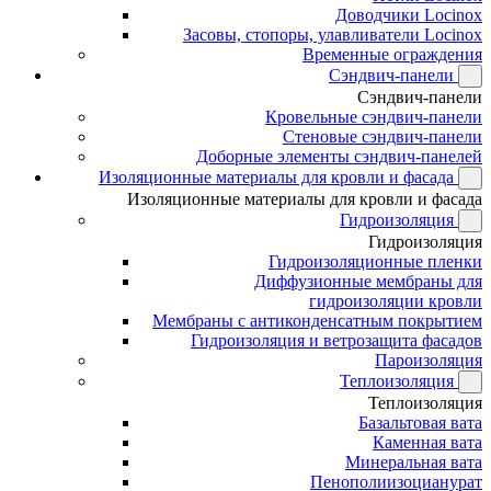
Доводчики Locinox
Засовы, стопоры, улавливатели Locinox
Временные ограждения
Сэндвич-панели
Сэндвич-панели
Кровельные сэндвич-панели
Стеновые сэндвич-панели
Доборные элементы сэндвич-панелей
Изоляционные материалы для кровли и фасада
Изоляционные материалы для кровли и фасада
Гидроизоляция
Гидроизоляция
Гидроизоляционные пленки
Диффузионные мембраны для
гидроизоляции кровли
Мембраны с антиконденсатным покрытием
Гидроизоляция и ветрозащита фасадов
Пароизоляция
Теплоизоляция
Теплоизоляция
Базальтовая вата
Каменная вата
Минеральная вата
Пенополиизоцианурат