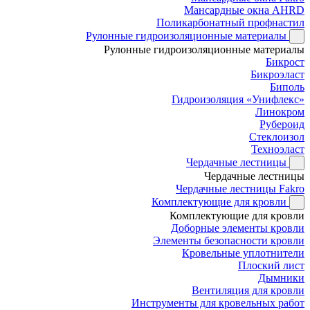
Мансардные окна AHRD
Поликарбонатный профнастил
Рулонные гидроизоляционные материалы
Рулонные гидроизоляционные материалы
Бикрост
Бикроэласт
Биполь
Гидроизоляция «Унифлекс»
Линокром
Рубероид
Стеклоизол
Техноэласт
Чердачные лестницы
Чердачные лестницы
Чердачные лестницы Fakro
Комплектующие для кровли
Комплектующие для кровли
Доборные элементы кровли
Элементы безопасности кровли
Кровельные уплотнители
Плоский лист
Дымники
Вентиляция для кровли
Инструменты для кровельных работ