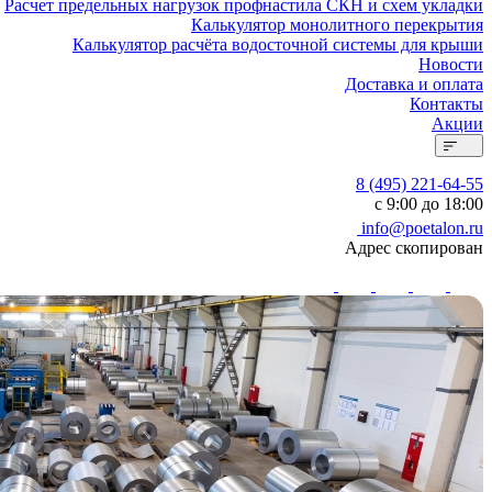
Расчет предельных нагрузок профнастила СКН и схем укладки
Калькулятор монолитного перекрытия
Калькулятор расчёта водосточной системы для крыши
Новости
Доставка и оплата
Контакты
Акции
8 (495) 221-64-55
с 9:00 до 18:00
info@poetalon.ru
Адрес скопирован