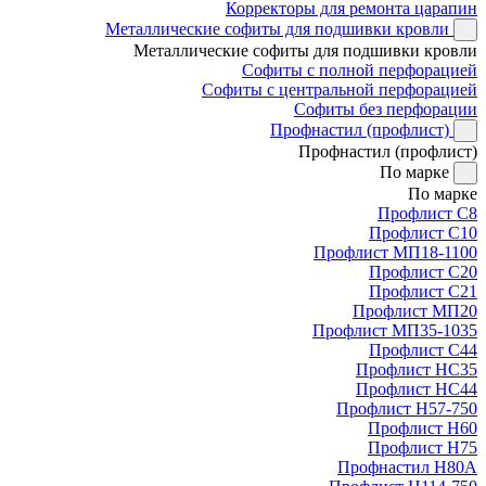
Корректоры для ремонта царапин
Металлические софиты для подшивки кровли
Металлические софиты для подшивки кровли
Софиты с полной перфорацией
Софиты с центральной перфорацией
Софиты без перфорации
Профнастил (профлист)
Профнастил (профлист)
По марке
По марке
Профлист С8
Профлист С10
Профлист МП18-1100
Профлист С20
Профлист С21
Профлист МП20
Профлист МП35-1035
Профлист С44
Профлист НС35
Профлист НС44
Профлист Н57-750
Профлист Н60
Профлист Н75
Профнастил Н80А