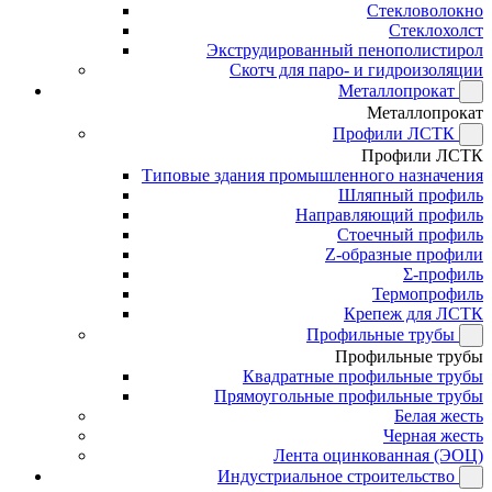
Стекловолокно
Стеклохолст
Экструдированный пенополистирол
Скотч для паро- и гидроизоляции
Металлопрокат
Металлопрокат
Профили ЛСТК
Профили ЛСТК
Типовые здания промышленного назначения
Шляпный профиль
Направляющий профиль
Стоечный профиль
Z-образные профили
Σ-профиль
Термопрофиль
Крепеж для ЛСТК
Профильные трубы
Профильные трубы
Квадратные профильные трубы
Прямоугольные профильные трубы
Белая жесть
Черная жесть
Лента оцинкованная (ЭОЦ)
Индустриальное строительство