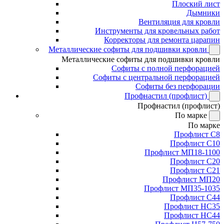
Плоский лист
Дымники
Вентиляция для кровли
Инструменты для кровельных работ
Корректоры для ремонта царапин
Металлические софиты для подшивки кровли
Металлические софиты для подшивки кровли
Софиты с полной перфорацией
Софиты с центральной перфорацией
Софиты без перфорации
Профнастил (профлист)
Профнастил (профлист)
По марке
По марке
Профлист С8
Профлист С10
Профлист МП18-1100
Профлист С20
Профлист С21
Профлист МП20
Профлист МП35-1035
Профлист С44
Профлист НС35
Профлист НС44