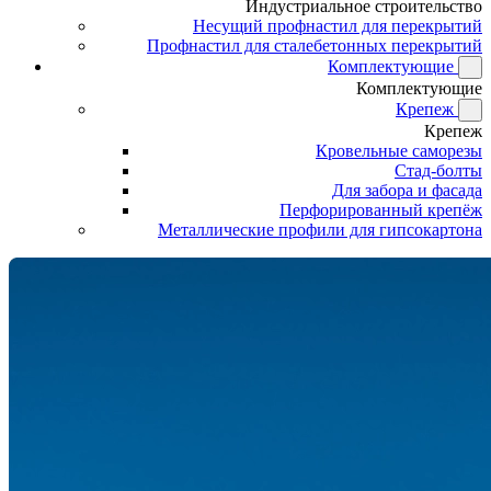
Индустриальное строительство
Несущий профнастил для перекрытий
Профнастил для сталебетонных перекрытий
Комплектующие
Комплектующие
Крепеж
Крепеж
Кровельные саморезы
Стад-болты
Для забора и фасада
Перфорированный крепёж
Металлические профили для гипсокартона