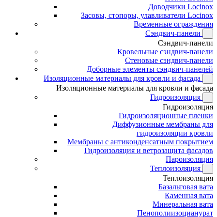
Доводчики Locinox
Засовы, стопоры, улавливатели Locinox
Временные ограждения
Сэндвич-панели
Сэндвич-панели
Кровельные сэндвич-панели
Стеновые сэндвич-панели
Доборные элементы сэндвич-панелей
Изоляционные материалы для кровли и фасада
Изоляционные материалы для кровли и фасада
Гидроизоляция
Гидроизоляция
Гидроизоляционные пленки
Диффузионные мембраны для
гидроизоляции кровли
Мембраны с антиконденсатным покрытием
Гидроизоляция и ветрозащита фасадов
Пароизоляция
Теплоизоляция
Теплоизоляция
Базальтовая вата
Каменная вата
Минеральная вата
Пенополиизоцианурат