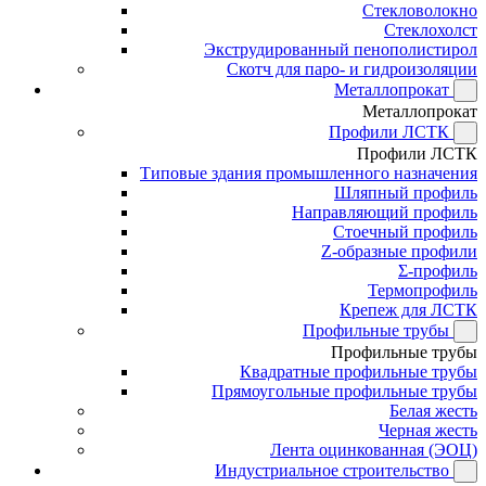
Стекловолокно
Стеклохолст
Экструдированный пенополистирол
Скотч для паро- и гидроизоляции
Металлопрокат
Металлопрокат
Профили ЛСТК
Профили ЛСТК
Типовые здания промышленного назначения
Шляпный профиль
Направляющий профиль
Стоечный профиль
Z-образные профили
Σ-профиль
Термопрофиль
Крепеж для ЛСТК
Профильные трубы
Профильные трубы
Квадратные профильные трубы
Прямоугольные профильные трубы
Белая жесть
Черная жесть
Лента оцинкованная (ЭОЦ)
Индустриальное строительство