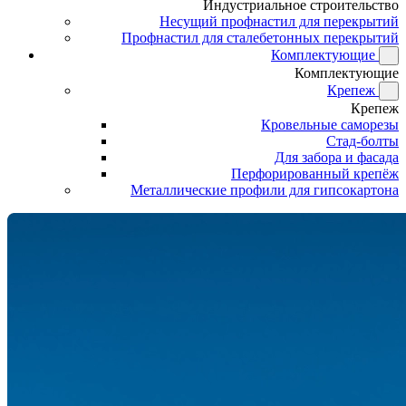
Индустриальное строительство
Несущий профнастил для перекрытий
Профнастил для сталебетонных перекрытий
Комплектующие
Комплектующие
Крепеж
Крепеж
Кровельные саморезы
Стад-болты
Для забора и фасада
Перфорированный крепёж
Металлические профили для гипсокартона