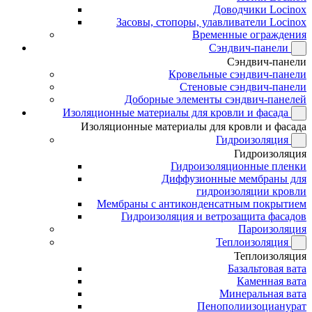
Доводчики Locinox
Засовы, стопоры, улавливатели Locinox
Временные ограждения
Сэндвич-панели
Сэндвич-панели
Кровельные сэндвич-панели
Стеновые сэндвич-панели
Доборные элементы сэндвич-панелей
Изоляционные материалы для кровли и фасада
Изоляционные материалы для кровли и фасада
Гидроизоляция
Гидроизоляция
Гидроизоляционные пленки
Диффузионные мембраны для
гидроизоляции кровли
Мембраны с антиконденсатным покрытием
Гидроизоляция и ветрозащита фасадов
Пароизоляция
Теплоизоляция
Теплоизоляция
Базальтовая вата
Каменная вата
Минеральная вата
Пенополиизоцианурат