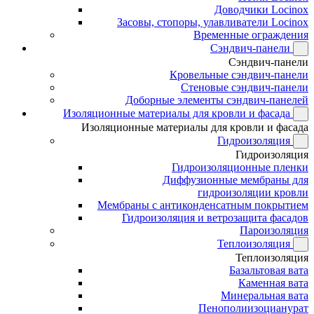
Доводчики Locinox
Засовы, стопоры, улавливатели Locinox
Временные ограждения
Сэндвич-панели
Сэндвич-панели
Кровельные сэндвич-панели
Стеновые сэндвич-панели
Доборные элементы сэндвич-панелей
Изоляционные материалы для кровли и фасада
Изоляционные материалы для кровли и фасада
Гидроизоляция
Гидроизоляция
Гидроизоляционные пленки
Диффузионные мембраны для
гидроизоляции кровли
Мембраны с антиконденсатным покрытием
Гидроизоляция и ветрозащита фасадов
Пароизоляция
Теплоизоляция
Теплоизоляция
Базальтовая вата
Каменная вата
Минеральная вата
Пенополиизоцианурат