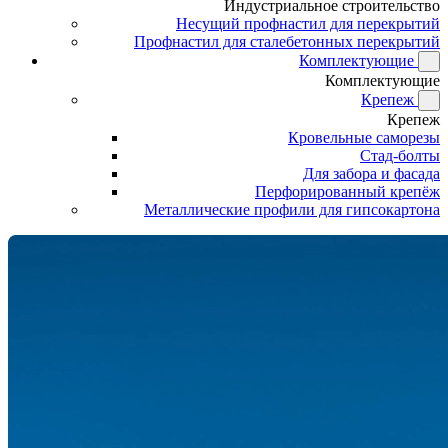
Индустриальное строительство
Несущий профнастил для перекрытий
Профнастил для сталебетонных перекрытий
Комплектующие
Комплектующие
Крепеж
Крепеж
Кровельные саморезы
Стад-болты
Для забора и фасада
Перфорированный крепёж
Металлические профили для гипсокартона