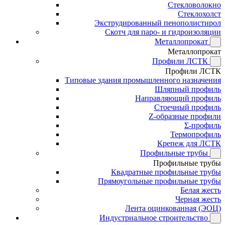
Стекловолокно
Стеклохолст
Экструдированный пенополистирол
Скотч для паро- и гидроизоляции
Металлопрокат
Металлопрокат
Профили ЛСТК
Профили ЛСТК
Типовые здания промышленного назначения
Шляпный профиль
Направляющий профиль
Стоечный профиль
Z-образные профили
Σ-профиль
Термопрофиль
Крепеж для ЛСТК
Профильные трубы
Профильные трубы
Квадратные профильные трубы
Прямоугольные профильные трубы
Белая жесть
Черная жесть
Лента оцинкованная (ЭОЦ)
Индустриальное строительство