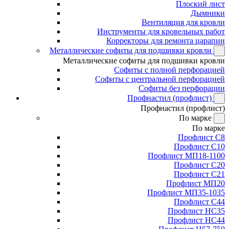
Плоский лист
Дымники
Вентиляция для кровли
Инструменты для кровельных работ
Корректоры для ремонта царапин
Металлические софиты для подшивки кровли
Металлические софиты для подшивки кровли
Софиты с полной перфорацией
Софиты с центральной перфорацией
Софиты без перфорации
Профнастил (профлист)
Профнастил (профлист)
По марке
По марке
Профлист С8
Профлист С10
Профлист МП18-1100
Профлист С20
Профлист С21
Профлист МП20
Профлист МП35-1035
Профлист С44
Профлист НС35
Профлист НС44