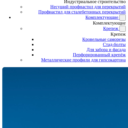
Индустриальное строительство
Несущий профнастил для перекрытий
Профнастил для сталебетонных перекрытий
Комплектующие
Комплектующие
Крепеж
Крепеж
Кровельные саморезы
Стад-болты
Для забора и фасада
Перфорированный крепёж
Металлические профили для гипсокартона