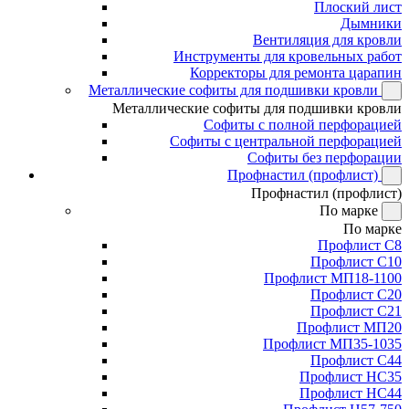
Плоский лист
Дымники
Вентиляция для кровли
Инструменты для кровельных работ
Корректоры для ремонта царапин
Металлические софиты для подшивки кровли
Металлические софиты для подшивки кровли
Софиты с полной перфорацией
Софиты с центральной перфорацией
Софиты без перфорации
Профнастил (профлист)
Профнастил (профлист)
По марке
По марке
Профлист С8
Профлист С10
Профлист МП18-1100
Профлист С20
Профлист С21
Профлист МП20
Профлист МП35-1035
Профлист С44
Профлист НС35
Профлист НС44