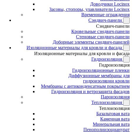
Доводчики Locinox
Засовы, стопоры, улавливатели Locinox
Временные ограждения
Сэндвич-панели
Сэндвич-панели
Кровельные сэндвич-панели
Стеновые сэндвич-панели
Доборные элементы сэндвич-панелей
Изоляционные материалы для кровли и фасада
Изоляционные материалы для кровли и фасада
Гидроизоляция
Гидроизоляция
Гидроизоляционные пленки
Диффузионные мембраны для
гидроизоляции кровли
Мембраны с антиконденсатным покрытием
Гидроизоляция и ветрозащита фасадов
Пароизоляция
Теплоизоляция
Теплоизоляция
Базальтовая вата
Каменная вата
Минеральная вата
Пенополиизоцианурат