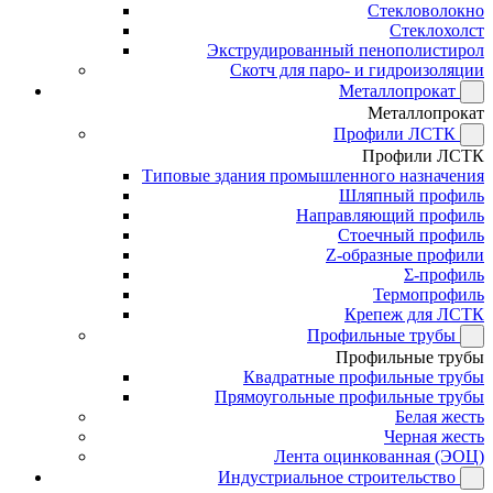
Стекловолокно
Стеклохолст
Экструдированный пенополистирол
Скотч для паро- и гидроизоляции
Металлопрокат
Металлопрокат
Профили ЛСТК
Профили ЛСТК
Типовые здания промышленного назначения
Шляпный профиль
Направляющий профиль
Стоечный профиль
Z-образные профили
Σ-профиль
Термопрофиль
Крепеж для ЛСТК
Профильные трубы
Профильные трубы
Квадратные профильные трубы
Прямоугольные профильные трубы
Белая жесть
Черная жесть
Лента оцинкованная (ЭОЦ)
Индустриальное строительство