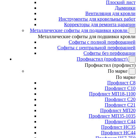
Плоский лист
Дымники
Вентиляция для кровли
Инструменты для кровельных работ
Корректоры для ремонта царапин
Металлические софиты для подшивки кровли
Металлические софиты для подшивки кровли
Софиты с полной перфорацией
Софиты с центральной перфорацией
Софиты без перфорации
Профнастил (профлист)
Профнастил (профлист)
По марке
По марке
Профлист С8
Профлист С10
Профлист МП18-1100
Профлист С20
Профлист С21
Профлист МП20
Профлист МП35-1035
Профлист С44
Профлист НС35
Профлист НС44