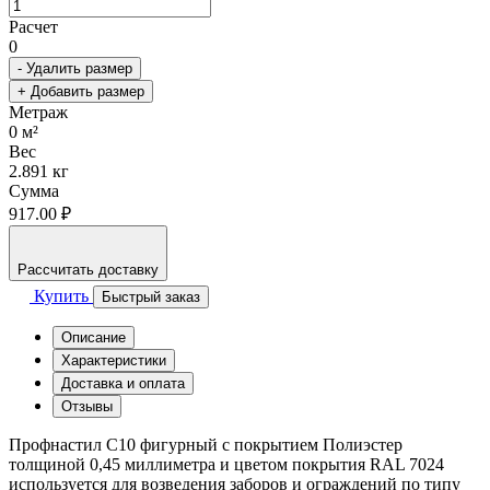
Расчет
0
- Удалить размер
+ Добавить размер
Метраж
0
м²
Вес
2.891
кг
Сумма
917.00 ₽
Рассчитать доставку
Купить
Быстрый заказ
Описание
Характеристики
Доставка и оплата
Отзывы
Профнастил С10 фигурный с покрытием Полиэстер
толщиной 0,45 миллиметра и цветом покрытия RAL 7024
используется для возведения заборов и ограждений по типу