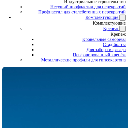
Индустриальное строительство
Несущий профнастил для перекрытий
Профнастил для сталебетонных перекрытий
Комплектующие
Комплектующие
Крепеж
Крепеж
Кровельные саморезы
Стад-болты
Для забора и фасада
Перфорированный крепёж
Металлические профили для гипсокартона