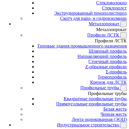
Стекловолокно
Стеклохолст
Экструдированный пенополистирол
Скотч для паро- и гидроизоляции
Металлопрокат
Металлопрокат
Профили ЛСТК
Профили ЛСТК
Типовые здания промышленного назначения
Шляпный профиль
Направляющий профиль
Стоечный профиль
Z-образные профили
Σ-профиль
Термопрофиль
Крепеж для ЛСТК
Профильные трубы
Профильные трубы
Квадратные профильные трубы
Прямоугольные профильные трубы
Белая жесть
Черная жесть
Лента оцинкованная (ЭОЦ)
Индустриальное строительство