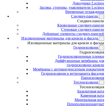
Доводчики Locinox
Засовы, стопоры, улавливатели Locinox
Временные ограждения
Сэндвич-панели
Сэндвич-панели
Кровельные сэндвич-панели
Стеновые сэндвич-панели
Доборные элементы сэндвич-панелей
Изоляционные материалы для кровли и фасада
Изоляционные материалы для кровли и фасада
Гидроизоляция
Гидроизоляция
Гидроизоляционные пленки
Диффузионные мембраны для
гидроизоляции кровли
Мембраны с антиконденсатным покрытием
Гидроизоляция и ветрозащита фасадов
Пароизоляция
Теплоизоляция
Теплоизоляция
Базальтовая вата
Каменная вата
Минеральная вата
Пенополиизоцианурат