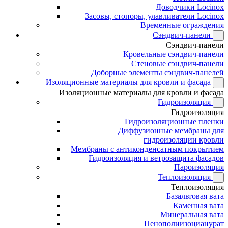
Доводчики Locinox
Засовы, стопоры, улавливатели Locinox
Временные ограждения
Сэндвич-панели
Сэндвич-панели
Кровельные сэндвич-панели
Стеновые сэндвич-панели
Доборные элементы сэндвич-панелей
Изоляционные материалы для кровли и фасада
Изоляционные материалы для кровли и фасада
Гидроизоляция
Гидроизоляция
Гидроизоляционные пленки
Диффузионные мембраны для
гидроизоляции кровли
Мембраны с антиконденсатным покрытием
Гидроизоляция и ветрозащита фасадов
Пароизоляция
Теплоизоляция
Теплоизоляция
Базальтовая вата
Каменная вата
Минеральная вата
Пенополиизоцианурат