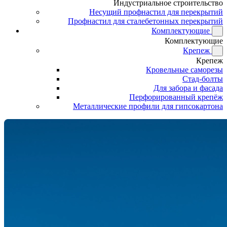
Индустриальное строительство
Несущий профнастил для перекрытий
Профнастил для сталебетонных перекрытий
Комплектующие
Комплектующие
Крепеж
Крепеж
Кровельные саморезы
Стад-болты
Для забора и фасада
Перфорированный крепёж
Металлические профили для гипсокартона