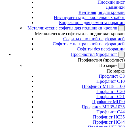
Плоский лист
Дымники
Вентиляция для кровли
Инструменты для кровельных работ
Корректоры для ремонта царапин
Металлические софиты для подшивки кровли
Металлические софиты для подшивки кровли
Софиты с полной перфорацией
Софиты с центральной перфорацией
Софиты без перфорации
Профнастил (профлист)
Профнастил (профлист)
По марке
По марке
Профлист С8
Профлист С10
Профлист МП18-1100
Профлист С20
Профлист С21
Профлист МП20
Профлист МП35-1035
Профлист С44
Профлист НС35
Профлист НС44