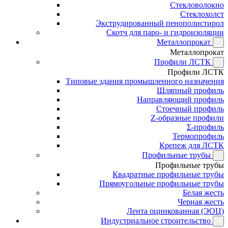
Стекловолокно
Стеклохолст
Экструдированный пенополистирол
Скотч для паро- и гидроизоляции
Металлопрокат
Металлопрокат
Профили ЛСТК
Профили ЛСТК
Типовые здания промышленного назначения
Шляпный профиль
Направляющий профиль
Стоечный профиль
Z-образные профили
Σ-профиль
Термопрофиль
Крепеж для ЛСТК
Профильные трубы
Профильные трубы
Квадратные профильные трубы
Прямоугольные профильные трубы
Белая жесть
Черная жесть
Лента оцинкованная (ЭОЦ)
Индустриальное строительство