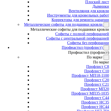
Плоский лист
Дымники
Вентиляция для кровли
Инструменты для кровельных работ
Корректоры для ремонта царапин
Металлические софиты для подшивки кровли
Металлические софиты для подшивки кровли
Софиты с полной перфорацией
Софиты с центральной перфорацией
Софиты без перфорации
Профнастил (профлист)
Профнастил (профлист)
По марке
По марке
Профлист С8
Профлист С10
Профлист МП18-1100
Профлист С20
Профлист С21
Профлист МП20
Профлист МП35-1035
Профлист С44
Профлист НС35
Профлист НС44