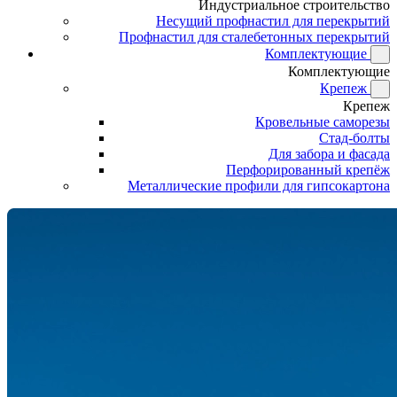
Индустриальное строительство
Несущий профнастил для перекрытий
Профнастил для сталебетонных перекрытий
Комплектующие
Комплектующие
Крепеж
Крепеж
Кровельные саморезы
Стад-болты
Для забора и фасада
Перфорированный крепёж
Металлические профили для гипсокартона