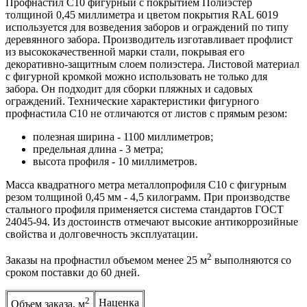
Профнастил С10 фигурный с покрытием Полиэстер
толщиной 0,45 миллиметра и цветом покрытия RAL 6019
используется для возведения заборов и ограждений по типу
деревянного забора. Производитель изготавливает профлист
из высококачественной марки стали, покрывая его
декоративно-защитным слоем полиэстера. Листовой материал
с фигурной кромкой можно использовать не только для
забора. Он подходит для сборки пляжных и садовых
ограждений. Технические характеристики фигурного
профнастила С10 не отличаются от листов с прямым резом:
полезная ширина - 1100 миллиметров;
предельная длина - 3 метра;
высота профиля - 10 миллиметров.
Масса квадратного метра металлопрофиля С10 с фигурным
резом толщиной 0,45 мм - 4,5 килограмм. При производстве
стального профиля применяется система стандартов ГОСТ
24045-94. Из достоинств отмечают высокие антикоррозийные
свойства и долговечность эксплуатации.
2
Заказы на профнастил объемом менее 25 м
выполняются со
сроком поставки до 60 дней.
2
Наценка
Объем заказа, м