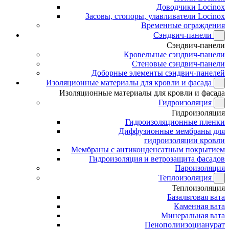
Доводчики Locinox
Засовы, стопоры, улавливатели Locinox
Временные ограждения
Сэндвич-панели
Сэндвич-панели
Кровельные сэндвич-панели
Стеновые сэндвич-панели
Доборные элементы сэндвич-панелей
Изоляционные материалы для кровли и фасада
Изоляционные материалы для кровли и фасада
Гидроизоляция
Гидроизоляция
Гидроизоляционные пленки
Диффузионные мембраны для
гидроизоляции кровли
Мембраны с антиконденсатным покрытием
Гидроизоляция и ветрозащита фасадов
Пароизоляция
Теплоизоляция
Теплоизоляция
Базальтовая вата
Каменная вата
Минеральная вата
Пенополиизоцианурат