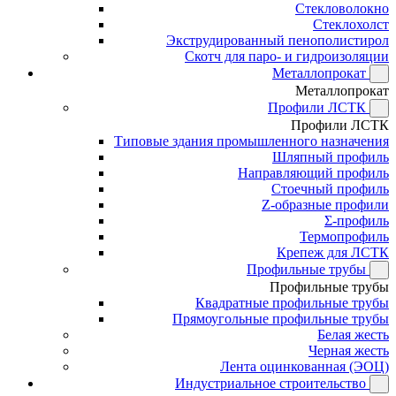
Стекловолокно
Стеклохолст
Экструдированный пенополистирол
Скотч для паро- и гидроизоляции
Металлопрокат
Металлопрокат
Профили ЛСТК
Профили ЛСТК
Типовые здания промышленного назначения
Шляпный профиль
Направляющий профиль
Стоечный профиль
Z-образные профили
Σ-профиль
Термопрофиль
Крепеж для ЛСТК
Профильные трубы
Профильные трубы
Квадратные профильные трубы
Прямоугольные профильные трубы
Белая жесть
Черная жесть
Лента оцинкованная (ЭОЦ)
Индустриальное строительство