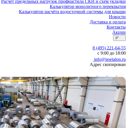
Расчет предельных нагрузок профнастила СКН и схем укладки
Калькулятор монолитного перекрытия
Калькулятор расчёта водосточной системы для крыши
Новости
Доставка и оплата
Контакты
Акции
8 (495) 221-64-55
с 9:00 до 18:00
info@poetalon.ru
Адрес скопирован