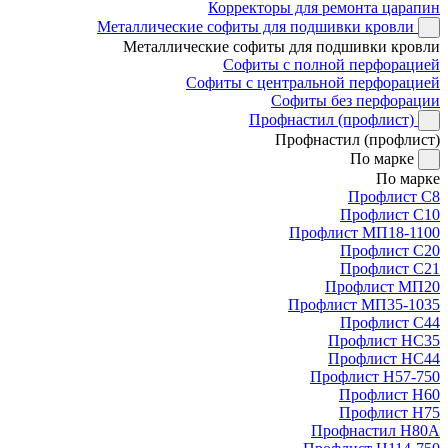
Корректоры для ремонта царапин
Металлические софиты для подшивки кровли
Металлические софиты для подшивки кровли
Софиты с полной перфорацией
Софиты с центральной перфорацией
Софиты без перфорации
Профнастил (профлист)
Профнастил (профлист)
По марке
По марке
Профлист С8
Профлист С10
Профлист МП18-1100
Профлист С20
Профлист С21
Профлист МП20
Профлист МП35-1035
Профлист С44
Профлист НС35
Профлист НС44
Профлист Н57-750
Профлист Н60
Профлист Н75
Профнастил Н80А