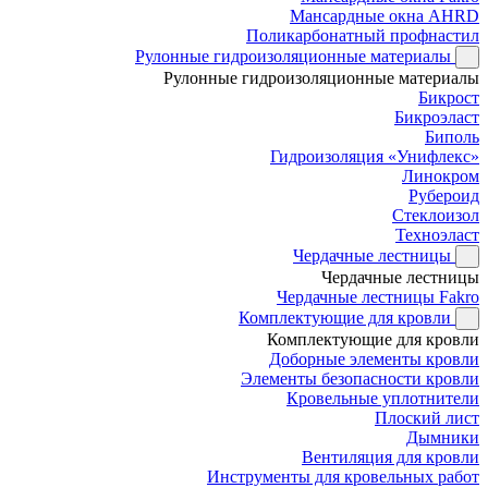
Мансардные окна AHRD
Поликарбонатный профнастил
Рулонные гидроизоляционные материалы
Рулонные гидроизоляционные материалы
Бикрост
Бикроэласт
Биполь
Гидроизоляция «Унифлекс»
Линокром
Рубероид
Стеклоизол
Техноэласт
Чердачные лестницы
Чердачные лестницы
Чердачные лестницы Fakro
Комплектующие для кровли
Комплектующие для кровли
Доборные элементы кровли
Элементы безопасности кровли
Кровельные уплотнители
Плоский лист
Дымники
Вентиляция для кровли
Инструменты для кровельных работ