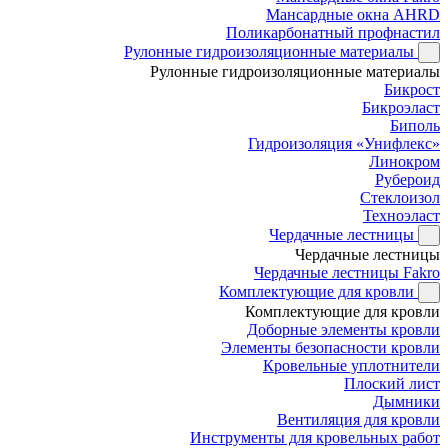
Мансардные окна AHRD
Поликарбонатный профнастил
Рулонные гидроизоляционные материалы
Рулонные гидроизоляционные материалы
Бикрост
Бикроэласт
Биполь
Гидроизоляция «Унифлекс»
Линокром
Рубероид
Стеклоизол
Техноэласт
Чердачные лестницы
Чердачные лестницы
Чердачные лестницы Fakro
Комплектующие для кровли
Комплектующие для кровли
Доборные элементы кровли
Элементы безопасности кровли
Кровельные уплотнители
Плоский лист
Дымники
Вентиляция для кровли
Инструменты для кровельных работ