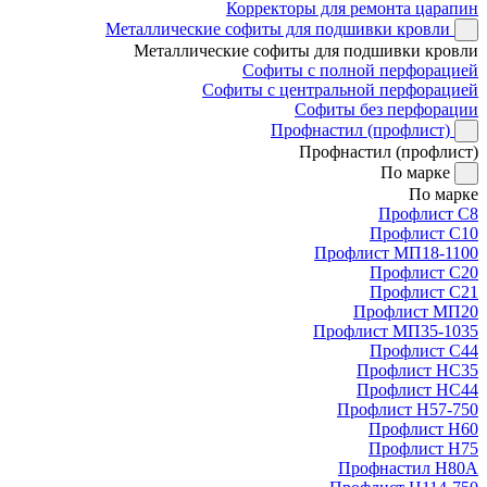
Корректоры для ремонта царапин
Металлические софиты для подшивки кровли
Металлические софиты для подшивки кровли
Софиты с полной перфорацией
Софиты с центральной перфорацией
Софиты без перфорации
Профнастил (профлист)
Профнастил (профлист)
По марке
По марке
Профлист С8
Профлист С10
Профлист МП18-1100
Профлист С20
Профлист С21
Профлист МП20
Профлист МП35-1035
Профлист С44
Профлист НС35
Профлист НС44
Профлист Н57-750
Профлист Н60
Профлист Н75
Профнастил Н80А