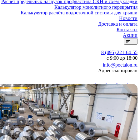
Расчет предельных нагрузок профнастила СКН и схем укладки
Калькулятор монолитного перекрытия
Калькулятор расчёта водосточной системы для крыши
Новости
Доставка и оплата
Контакты
Акции
8 (495) 221-64-55
с 9:00 до 18:00
info@poetalon.ru
Адрес скопирован