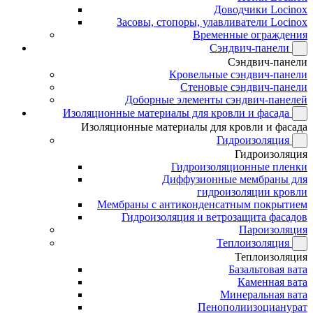
Доводчики Locinox
Засовы, стопоры, улавливатели Locinox
Временные ограждения
Сэндвич-панели
Сэндвич-панели
Кровельные сэндвич-панели
Стеновые сэндвич-панели
Доборные элементы сэндвич-панелей
Изоляционные материалы для кровли и фасада
Изоляционные материалы для кровли и фасада
Гидроизоляция
Гидроизоляция
Гидроизоляционные пленки
Диффузионные мембраны для
гидроизоляции кровли
Мембраны с антиконденсатным покрытием
Гидроизоляция и ветрозащита фасадов
Пароизоляция
Теплоизоляция
Теплоизоляция
Базальтовая вата
Каменная вата
Минеральная вата
Пенополиизоцианурат