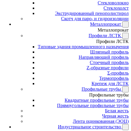
Стекловолокно
Стеклохолст
Экструдированный пенополистирол
Скотч для паро- и гидроизоляции
Металлопрокат
Металлопрокат
Профили ЛСТК
Профили ЛСТК
Типовые здания промышленного назначения
Шляпный профиль
Направляющий профиль
Стоечный профиль
Z-образные профили
Σ-профиль
Термопрофиль
Крепеж для ЛСТК
Профильные трубы
Профильные трубы
Квадратные профильные трубы
Прямоугольные профильные трубы
Белая жесть
Черная жесть
Лента оцинкованная (ЭОЦ)
Индустриальное строительство