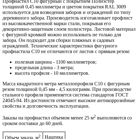
Профнастил С10 фигурный с покрытием Полиэстер
толщиной 0,45 миллиметра и цветом покрытия RAL 3009
используется для возведения заборов и ограждений по типу
деревянного забора. Производитель изготавливает профлист
из высококачественной марки стали, покрывая его
декоративно-защитным слоем полиэстера. Листовой материал
с фигурной кромкой можно использовать не только для
забора. Он подходит для сборки пляжных и садовых
ограждений. Технические характеристики фигурного
профнастила С10 не отличаются от листов с прямым резом:
полезная ширина - 1100 миллиметров;
предельная длина - 3 метра;
высота профиля - 10 миллиметров.
Масса квадратного метра металлопрофиля С10 с фигурным
резом толщиной 0,45 мм - 4,5 килограмм. При производстве
стального профиля применяется система стандартов ГОСТ
24045-94. Из достоинств отмечают высокие антикоррозийные
свойства и долговечность эксплуатации.
2
Заказы на профнастил объемом менее 25 м
выполняются со
сроком поставки до 60 дней.
2
Наценка
Объем заказа, м