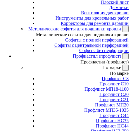
Плоский лист
Дымники
Вентиляция для кровли
Инструменты для кровельных работ
Корректоры для ремонта царапин
Металлические софиты для подшивки кровли
Металлические софиты для подшивки кровли
Софиты с полной перфорацией
Софиты с центральной перфорацией
Софиты без перфорации
Профнастил (профлист)
Профнастил (профлист)
По марке
По марке
Профлист С8
Профлист С10
Профлист МП18-1100
Профлист С20
Профлист С21
Профлист МП20
Профлист МП35-1035
Профлист С44
Профлист НС35
Профлист НС44