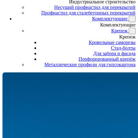
Индустриальное строительство
Несущий профнастил для перекрытий
Профнастил для сталебетонных перекрытий
Комплектующие
Комплектующие
Крепеж
Крепеж
Кровельные саморезы
Стад-болты
Для забора и фасада
Перфорированный крепёж
Металлические профили для гипсокартона