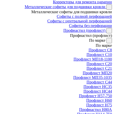
Корректоры для ремонта царапин
Металлические софиты для подшивки кровли
Металлические софиты для подшивки кровли
Софиты с полной перфорацией
Софиты с центральной перфорацией
Софиты без перфорации
Профнастил (профлист)
Профнастил (профлист)
По марке
По марке
Профлист С8
Профлист С10
Профлист МП18-1100
Профлист С20
Профлист С21
Профлист МП20
Профлист МП35-1035
Профлист С44
Профлист НС35
Профлист НС44
Профлист Н57-750
Профлист Н60
Профлист Н75
Профнастил Н80А