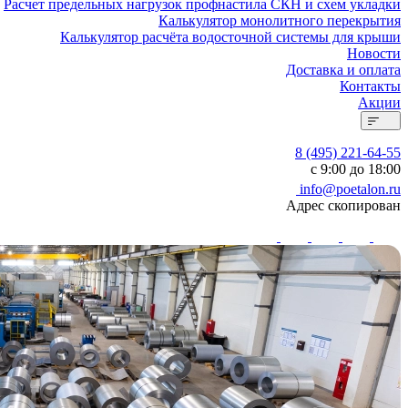
Расчет предельных нагрузок профнастила СКН и схем укладки
Калькулятор монолитного перекрытия
Калькулятор расчёта водосточной системы для крыши
Новости
Доставка и оплата
Контакты
Акции
8 (495) 221-64-55
с 9:00 до 18:00
info@poetalon.ru
Адрес скопирован