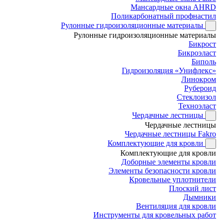
Мансардные окна AHRD
Поликарбонатный профнастил
Рулонные гидроизоляционные материалы
Рулонные гидроизоляционные материалы
Бикрост
Бикроэласт
Биполь
Гидроизоляция «Унифлекс»
Линокром
Рубероид
Стеклоизол
Техноэласт
Чердачные лестницы
Чердачные лестницы
Чердачные лестницы Fakro
Комплектующие для кровли
Комплектующие для кровли
Доборные элементы кровли
Элементы безопасности кровли
Кровельные уплотнители
Плоский лист
Дымники
Вентиляция для кровли
Инструменты для кровельных работ