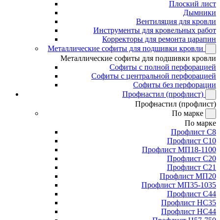
Плоский лист
Дымники
Вентиляция для кровли
Инструменты для кровельных работ
Корректоры для ремонта царапин
Металлические софиты для подшивки кровли
Металлические софиты для подшивки кровли
Софиты с полной перфорацией
Софиты с центральной перфорацией
Софиты без перфорации
Профнастил (профлист)
Профнастил (профлист)
По марке
По марке
Профлист С8
Профлист С10
Профлист МП18-1100
Профлист С20
Профлист С21
Профлист МП20
Профлист МП35-1035
Профлист С44
Профлист НС35
Профлист НС44