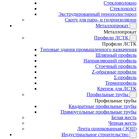
Стекловолокно
Стеклохолст
Экструдированный пенополистирол
Скотч для паро- и гидроизоляции
Металлопрокат
Металлопрокат
Профили ЛСТК
Профили ЛСТК
Типовые здания промышленного назначения
Шляпный профиль
Направляющий профиль
Стоечный профиль
Z-образные профили
Σ-профиль
Термопрофиль
Крепеж для ЛСТК
Профильные трубы
Профильные трубы
Квадратные профильные трубы
Прямоугольные профильные трубы
Белая жесть
Черная жесть
Лента оцинкованная (ЭОЦ)
Индустриальное строительство