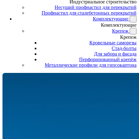
Индустриальное строительство
Несущий профнастил для перекрытий
Профнастил для сталебетонных перекрытий
Комплектующие
Комплектующие
Крепеж
Крепеж
Кровельные саморезы
Стад-болты
Для забора и фасада
Перфорированный крепёж
Металлические профили для гипсокартона