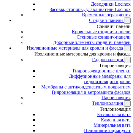
Доводчики Locinox
Засовы, стопоры, улавливатели Locinox
Временные ограждения
Сэндвич-панели
Сэндвич-панели
Кровельные сэндвич-панели
Стеновые сэндвич-панели
Доборные элементы сэндвич-панелей
Изоляционные материалы для кровли и фасада
Изоляционные материалы для кровли и фасада
Гидроизоляция
Гидроизоляция
Гидроизоляционные пленки
Диффузионные мембраны для
гидроизоляции кровли
Мембраны с антиконденсатным покрытием
Гидроизоляция и ветрозащита фасадов
Пароизоляция
Теплоизоляция
Теплоизоляция
Базальтовая вата
Каменная вата
Минеральная вата
Пенополиизоцианурат