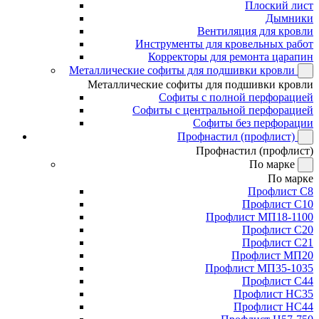
Плоский лист
Дымники
Вентиляция для кровли
Инструменты для кровельных работ
Корректоры для ремонта царапин
Металлические софиты для подшивки кровли
Металлические софиты для подшивки кровли
Софиты с полной перфорацией
Софиты с центральной перфорацией
Софиты без перфорации
Профнастил (профлист)
Профнастил (профлист)
По марке
По марке
Профлист С8
Профлист С10
Профлист МП18-1100
Профлист С20
Профлист С21
Профлист МП20
Профлист МП35-1035
Профлист С44
Профлист НС35
Профлист НС44