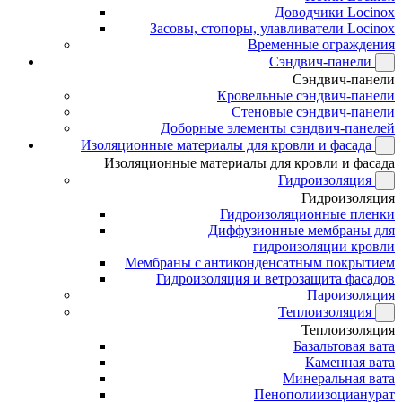
Доводчики Locinox
Засовы, стопоры, улавливатели Locinox
Временные ограждения
Сэндвич-панели
Сэндвич-панели
Кровельные сэндвич-панели
Стеновые сэндвич-панели
Доборные элементы сэндвич-панелей
Изоляционные материалы для кровли и фасада
Изоляционные материалы для кровли и фасада
Гидроизоляция
Гидроизоляция
Гидроизоляционные пленки
Диффузионные мембраны для
гидроизоляции кровли
Мембраны с антиконденсатным покрытием
Гидроизоляция и ветрозащита фасадов
Пароизоляция
Теплоизоляция
Теплоизоляция
Базальтовая вата
Каменная вата
Минеральная вата
Пенополиизоцианурат