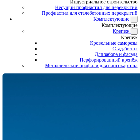
Индустриальное строительство
Несущий профнастил для перекрытий
Профнастил для сталебетонных перекрытий
Комплектующие
Комплектующие
Крепеж
Крепеж
Кровельные саморезы
Стад-болты
Для забора и фасада
Перфорированный крепёж
Металлические профили для гипсокартона