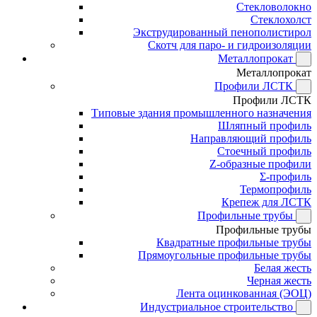
Стекловолокно
Стеклохолст
Экструдированный пенополистирол
Скотч для паро- и гидроизоляции
Металлопрокат
Металлопрокат
Профили ЛСТК
Профили ЛСТК
Типовые здания промышленного назначения
Шляпный профиль
Направляющий профиль
Стоечный профиль
Z-образные профили
Σ-профиль
Термопрофиль
Крепеж для ЛСТК
Профильные трубы
Профильные трубы
Квадратные профильные трубы
Прямоугольные профильные трубы
Белая жесть
Черная жесть
Лента оцинкованная (ЭОЦ)
Индустриальное строительство