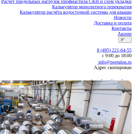
Расчет предельных нагрузок профнастила СКН и схем укладки
Калькулятор монолитного перекрытия
Калькулятор расчёта водосточной системы для крыши
Новости
Доставка и оплата
Контакты
Акции
8 (495) 221-64-55
с 9:00 до 18:00
info@poetalon.ru
Адрес скопирован