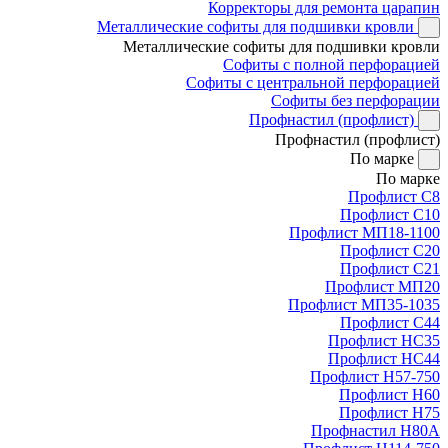
Корректоры для ремонта царапин
Металлические софиты для подшивки кровли
Металлические софиты для подшивки кровли
Софиты с полной перфорацией
Софиты с центральной перфорацией
Софиты без перфорации
Профнастил (профлист)
Профнастил (профлист)
По марке
По марке
Профлист С8
Профлист С10
Профлист МП18-1100
Профлист С20
Профлист С21
Профлист МП20
Профлист МП35-1035
Профлист С44
Профлист НС35
Профлист НС44
Профлист Н57-750
Профлист Н60
Профлист Н75
Профнастил Н80А