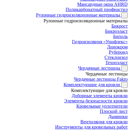
Мансардные окна AHRD
Поликарбонатный профнастил
Рулонные гидроизоляционные материалы
Рулонные гидроизоляционные материалы
Бикрост
Бикроэласт
Биполь
Гидроизоляция «Унифлекс»
Линокром
Рубероид
Стеклоизол
Техноэласт
Чердачные лестницы
Чердачные лестницы
Чердачные лестницы Fakro
Комплектующие для кровли
Комплектующие для кровли
Доборные элементы кровли
Элементы безопасности кровли
Кровельные уплотнители
Плоский лист
Дымники
Вентиляция для кровли
Инструменты для кровельных работ