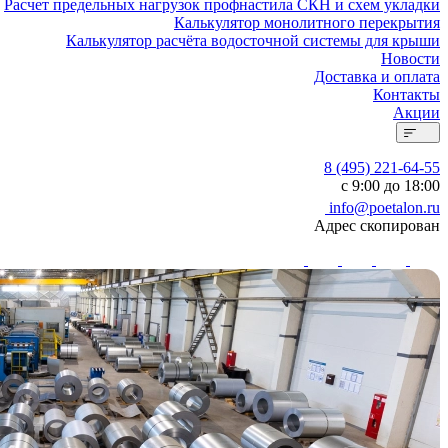
Расчет предельных нагрузок профнастила СКН и схем укладки
Калькулятор монолитного перекрытия
Калькулятор расчёта водосточной системы для крыши
Новости
Доставка и оплата
Контакты
Акции
8 (495) 221-64-55
с 9:00 до 18:00
info@poetalon.ru
Адрес скопирован