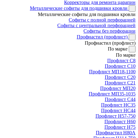
Корректоры для ремонта царапин
Металлические софиты для подшивки кровли
Металлические софиты для подшивки кровли
Софиты с полной перфорацией
Софиты с центральной перфорацией
Софиты без перфорации
Профнастил (профлист)
Профнастил (профлист)
По марке
По марке
Профлист С8
Профлист С10
Профлист МП18-1100
Профлист С20
Профлист С21
Профлист МП20
Профлист МП35-1035
Профлист С44
Профлист НС35
Профлист НС44
Профлист Н57-750
Профлист Н60
Профлист Н75
Профнастил Н80А