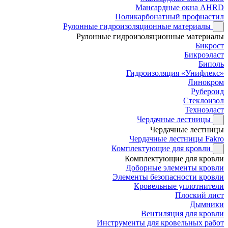
Мансардные окна AHRD
Поликарбонатный профнастил
Рулонные гидроизоляционные материалы
Рулонные гидроизоляционные материалы
Бикрост
Бикроэласт
Биполь
Гидроизоляция «Унифлекс»
Линокром
Рубероид
Стеклоизол
Техноэласт
Чердачные лестницы
Чердачные лестницы
Чердачные лестницы Fakro
Комплектующие для кровли
Комплектующие для кровли
Доборные элементы кровли
Элементы безопасности кровли
Кровельные уплотнители
Плоский лист
Дымники
Вентиляция для кровли
Инструменты для кровельных работ