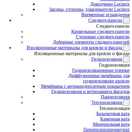
Доводчики Locinox
Засовы, стопоры, улавливатели Locinox
Временные ограждения
Сэндвич-панели
Сэндвич-панели
Кровельные сэндвич-панели
Стеновые сэндвич-панели
Доборные элементы сэндвич-панелей
Изоляционные материалы для кровли и фасада
Изоляционные материалы для кровли и фасада
Гидроизоляция
Гидроизоляция
Гидроизоляционные пленки
Диффузионные мембраны для
гидроизоляции кровли
Мембраны с антиконденсатным покрытием
Гидроизоляция и ветрозащита фасадов
Пароизоляция
Теплоизоляция
Теплоизоляция
Базальтовая вата
Каменная вата
Минеральная вата
Пенополиизоцианурат