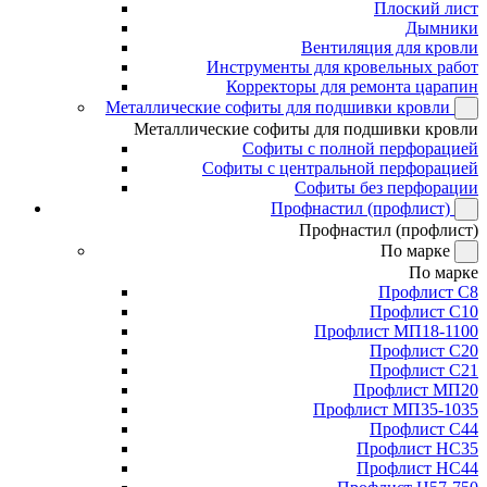
Плоский лист
Дымники
Вентиляция для кровли
Инструменты для кровельных работ
Корректоры для ремонта царапин
Металлические софиты для подшивки кровли
Металлические софиты для подшивки кровли
Софиты с полной перфорацией
Софиты с центральной перфорацией
Софиты без перфорации
Профнастил (профлист)
Профнастил (профлист)
По марке
По марке
Профлист С8
Профлист С10
Профлист МП18-1100
Профлист С20
Профлист С21
Профлист МП20
Профлист МП35-1035
Профлист С44
Профлист НС35
Профлист НС44