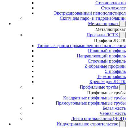
Стекловолокно
Стеклохолст
Экструдированный пенополистирол
Скотч для паро- и гидроизоляции
Металлопрокат
Металлопрокат
Профили ЛСТК
Профили ЛСТК
Типовые здания промышленного назначения
Шляпный профиль
Направляющий профиль
Стоечный профиль
Z-образные профили
Σ-профиль
Термопрофиль
Крепеж для ЛСТК
Профильные трубы
Профильные трубы
Квадратные профильные трубы
Прямоугольные профильные трубы
Белая жесть
Черная жесть
Лента оцинкованная (ЭОЦ)
Индустриальное строительство