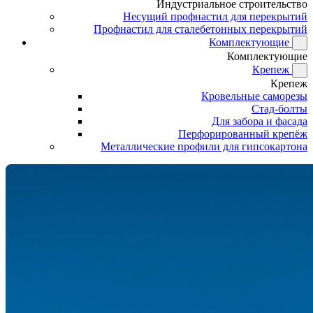
Индустриальное строительство
Несущий профнастил для перекрытий
Профнастил для сталебетонных перекрытий
Комплектующие
Комплектующие
Крепеж
Крепеж
Кровельные саморезы
Стад-болты
Для забора и фасада
Перфорированный крепёж
Металлические профили для гипсокартона