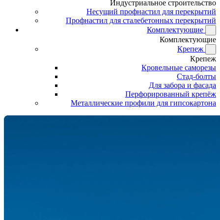
Индустриальное строительство
Несущий профнастил для перекрытий
Профнастил для сталебетонных перекрытий
Комплектующие
Комплектующие
Крепеж
Крепеж
Кровельные саморезы
Стад-болты
Для забора и фасада
Перфорированный крепёж
Металлические профили для гипсокартона