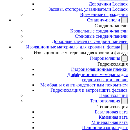
Доводчики Locinox
Засовы, стопоры, улавливатели Locinox
Временные ограждения
Сэндвич-панели
Сэндвич-панели
Кровельные сэндвич-панели
Стеновые сэндвич-панели
Доборные элементы сэндвич-панелей
Изоляционные материалы для кровли и фасада
Изоляционные материалы для кровли и фасада
Гидроизоляция
Гидроизоляция
Гидроизоляционные пленки
Диффузионные мембраны для
гидроизоляции кровли
Мембраны с антиконденсатным покрытием
Гидроизоляция и ветрозащита фасадов
Пароизоляция
Теплоизоляция
Теплоизоляция
Базальтовая вата
Каменная вата
Минеральная вата
Пенополиизоцианурат