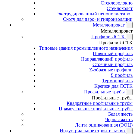
Стекловолокно
Стеклохолст
Экструдированный пенополистирол
Скотч для паро- и гидроизоляции
Металлопрокат
Металлопрокат
Профили ЛСТК
Профили ЛСТК
Типовые здания промышленного назначения
Шляпный профиль
Направляющий профиль
Стоечный профиль
Z-образные профили
Σ-профиль
Термопрофиль
Крепеж для ЛСТК
Профильные трубы
Профильные трубы
Квадратные профильные трубы
Прямоугольные профильные трубы
Белая жесть
Черная жесть
Лента оцинкованная (ЭОЦ)
Индустриальное строительство