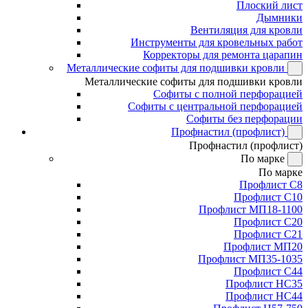
Плоский лист
Дымники
Вентиляция для кровли
Инструменты для кровельных работ
Корректоры для ремонта царапин
Металлические софиты для подшивки кровли
Металлические софиты для подшивки кровли
Софиты с полной перфорацией
Софиты с центральной перфорацией
Софиты без перфорации
Профнастил (профлист)
Профнастил (профлист)
По марке
По марке
Профлист С8
Профлист С10
Профлист МП18-1100
Профлист С20
Профлист С21
Профлист МП20
Профлист МП35-1035
Профлист С44
Профлист НС35
Профлист НС44